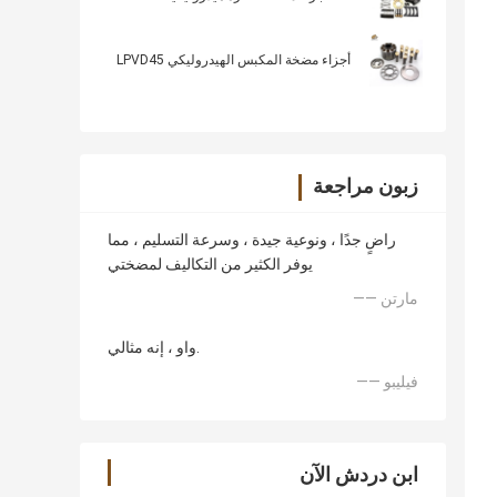
أجزاء مضخة المكبس الهيدروليكي LPVD45
زبون مراجعة
راضٍ جدًا ، ونوعية جيدة ، وسرعة التسليم ، مما
يوفر الكثير من التكاليف لمضختي
—— مارتن
واو ، إنه مثالي.
—— فيليبو
ابن دردش الآن