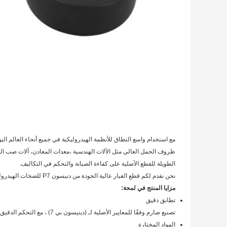
ظروف الحمل العالي مثل الآلات الهندسية ،معدات المعادن، آلات صب الحقن،
الطويلة للقطع الأصلية على كفاءة الصيانة والتحكم في التكاليف.
نحن نقدم لكم قطع الغيار عالية الجودة من دنيسون P7 للضخات الهيدروليكية المصنوعة في الصين، والتي هي متوافقة للغاية ولديها أداء مستقر، وهي بديل موثوق به!
مزايا المنتج في لمحة:
تطابق دقيق
تصنيع صارم وفقًا للمعايير الأصلية لـ (دينيسون بي 7) ، مع التحكم الدقيق في الأبعاد الرئيسية لضمان تناسب مثالي وتشغيل فعال.
المواد المختارة