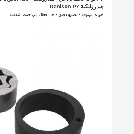
هيدروليكية Denison P7
جودة موثوقة · تصنيع دقيق · حل فعال من حيث التكلفة