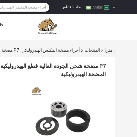
طلب اقتباس
|
Arabic
حا
منزل
المنتجات
أجزاء مضخة المكبس الهيدروليكي
P7 مضخة شحن الجودة العالية قطع الهيدروليكية المصنوعة في الصين مصممة خصيصا لديسون P7 إصلاح المضخة الهيدروليكية
المضخة الهيدروليكية