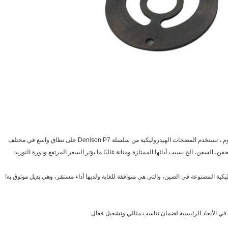
مع استخدام واسع النطاق للأنظمة الهيدروليكية في جميع أنحاء العالم اليوم ، تستخدم المضخات الهيدروليكية من سلسلة Denison P7 على نطاق واسع في مختلف
 السفن، الخ بسبب أدائها الممتازة ومتانة.غالبًا ما يؤثر السعر المرتفع ودورة التوريد