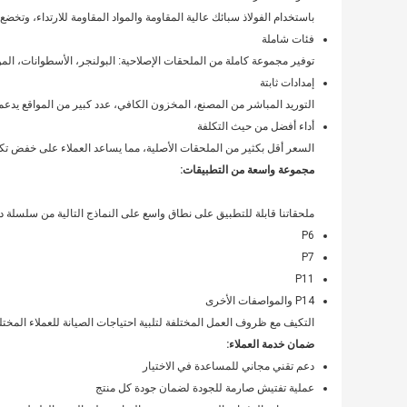
باستخدام الفولاذ سبائك عالية المقاومة والمواد المقاومة للارتداء، وتخض
فئات شاملة
توفير مجموعة كاملة من الملحقات الإصلاحية: البولنجر، الأسطوانات، الموزع
إمدادات ثابتة
التوريد المباشر من المصنع، المخزون الكافي، عدد كبير من المواقع يدعم
أداء أفضل من حيث التكلفة
السعر أقل بكثير من الملحقات الأصلية، مما يساعد العملاء على خفض تكا
مجموعة واسعة من التطبيقات:
ملحقاتنا قابلة للتطبيق على نطاق واسع على النماذج التالية من سلسلة 
P6
P7
P11
P14 والمواصفات الأخرى
التكيف مع ظروف العمل المختلفة لتلبية احتياجات الصيانة للعملاء المختل
ضمان خدمة العملاء:
دعم تقني مجاني للمساعدة في الاختيار
عملية تفتيش صارمة للجودة لضمان جودة كل منتج