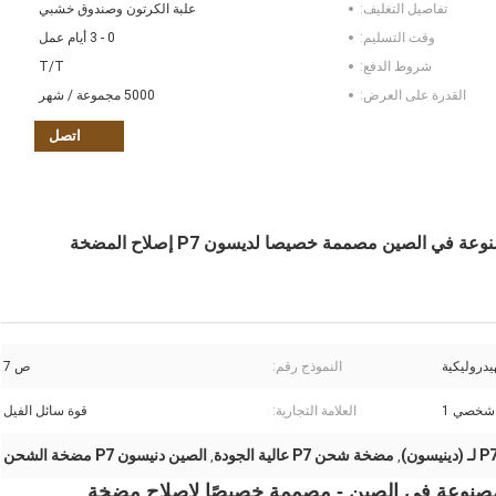
تفاصيل التغليف:
علبة الكرتون وصندوق خشبي
وقت التسليم:
0 - 3 أيام عمل
شروط الدفع:
T/T
القدرة على العرض:
5000 مجموعة / شهر
اتصل
P7 مضخة شحن الجودة العالية قطع الهيدروليكية المصنوعة في الصين مصممة خصيصا لديسون P7 إصلاح المضخة
يدروليكية
النموذج رقم:
ص 7
شخصي 1
العلامة التجارية:
قوة سائل الفيل
مضخة شحن P7 عالية الجودة
الصين دنيسون P7 مضخة الشحن
,
,
دة مصنوعة في الصين - مصممة خصيصًا لإصلاح مضخة