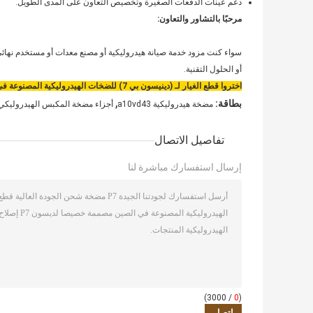
دعم عينات الدفعات الصغيرة وتخصيص التعاون على المدى الطويل.
مرحبًا بالتشاور والتعاون:
سواء كنت مزود خدمة صيانة هيدروليكية أو مصنع معدات أو مستخدم نهائي
أو الحلول التقنية.
اختروا قطع الغيار لـ (دينيسون بي 7) للضخات الهيدروليكية المصنوعة في الصين لجعل الصيانة أكثر كفاءة والتكلفة أكثر قابلية للسيطرة وتشغيل المعدات أكثر أمانًا!
,
بطاقة:
مضخة هيدروليكية a10vd43
أجزاء مضخة المكبس الهيدروليكي GS
تفاصيل الاتصال
إرسال استفسارك مباشرة لنا
/ 3000)
0
(