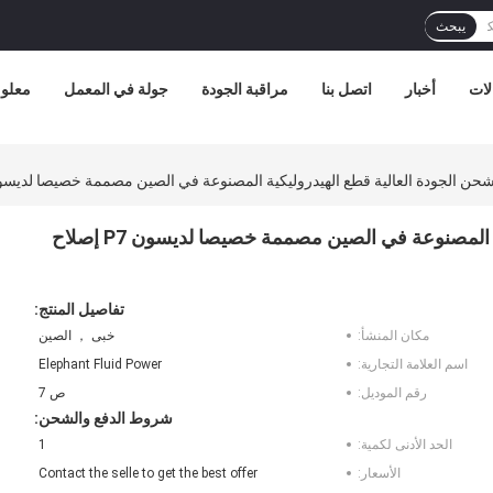
يبحث
لات
أخبار
اتصل بنا
مراقبة الجودة
جولة في المعمل
معلوم
P7 مضخة شحن الجودة العالية قطع الهيدروليكية المصنوعة في الصين مصممة خصيصا لديسون P7 إصلاح
تفاصيل المنتج:
مكان المنشأ:
خبى ， الصين
اسم العلامة التجارية:
Elephant Fluid Power
رقم الموديل:
ص 7
شروط الدفع والشحن:
الحد الأدنى لكمية:
1
الأسعار:
Contact the selle to get the best offer