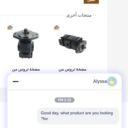
منتجات أخرى
مضخة تروس من
مضخة تروس من
الحديد الزهر من
الحديد الزهر من
Alyssa
فولفو VOE
فولفو VOE
14561971 للاستبدال
14537295 للاستبدال
الأصلي
الأصلي
2:18 PM
Good day, what product are you looking 
for?
ترك رسالة