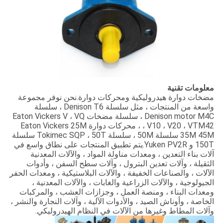
معلومات تقنية
مضخات دوارة هيدروليكية ومحركات دوارة.نحن نوفر مجموعة
واسعة من المنتجات ، مثل سلسلة Denison T6 ، سلسلة
Denison motor M4C ، سلسلة مضخات Eaton Vickers V ، VQ
، V10 ، V20 ، VTM42 ، محركات دوارة Eaton Vickers 25M
35M 45M سلسلة 50M ، سلسلة Tokimec SQP ، 50T سلسلة
150T و Yuken PV2R.يتم تطبيق المنتجات على نطاق واسع في
آلات بناء التعدين ، ومعدات مناولة المواد ، والآلات المعدنية
الثقيلة ، وآلات تعدين البترول ، وآلات سطح السفن ، وأدوات
الآلات ، والصناعات الخفيفة ، والآلات البلاستيكية ، ومعدات الحفر
الجيولوجية ، والآلات الزراعية والغابات ، والآلات المعدنية ،
ومعدات البناء ، ومنصة العمل ، وجزازات العشب ، والمركبات
الخاصة ، وأوناش الصيد ، والأدوات الآلية ، وآلات النجارة والنشر ،
وآلات المطاط وغيرها من الآلات في النظام الهيدروليكي.