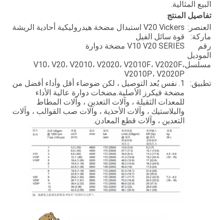
البيع المثالية.
تفاصيل المنتج
العنصر:
V20 Vickers استبدال مضخة هيدروليكية أحادية الريشة
ماركة:
قوة سائل الفيل
رقم
V10 V20 SERIES مضخة دوارة
الموديل
مسلسل
V10، V20، V2010، V2020، V2010F، V2020F،
V2010P، V2020P
تطبيق:
1. نفس بُعد التوصيل ، لكن ضوضاء أقل وأداء أفضل من
مضخة فيكرز الأصلية.مضخات دوارة عالية الأداء
للمعدات الثقيلة ، وآلات التعدين ، وآلات المطاط
والبلاستيك ، وآلات الأحذية ، وآلات صب القوالب ، وآلات
التعدين ، وآلات قطع المعادن.