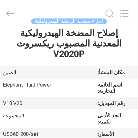
2026
Elephant
Fluid
Power
Co.,Ltd.
أجزاء مضخة الريشة الهيدروليكية
All
Rights
Reserved.
إصلاح المضخة الهيدروليكية
منزل،
المعدنية المصبوب ريكسروث
بيت
V2020P
منتجات
مكان المنشأ:
الصين
معلومات
اسم العلامة
Elephant Fluid Power
عنا
التجارية:
رقم الموديل:
V10 V20
جولة
الحد الأدنى
1 مجموعة
في
لكمية:
المعمل
الأسعار:
USD60-200/set