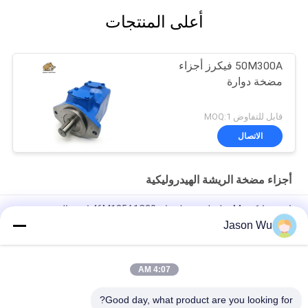
أعلى المنتجات
50M300A فيكرز أجزاء
مضخة دوارة
قابل للتفاوض MOQ:1
الاتصال
أجزاء مضخة الريشة الهيدروليكية
إيتون فايكرز M سلسلة محرك فان 46M185A1C20 استبدال
Jason Wu
إيتون فايكرز M Series Vane Motor 36M115A 11C20 / DANFOSS
312072-3 استبدال
4:07 AM
T6E-066-1R00-C1 مضخات الفان وأجزاء مصنوعة في الصين تناسب
T6E دينيسون
Good day, what product are you looking for?