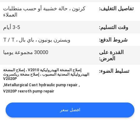
تفاصيل التغليف:
كرتون ، حالة خشبية أو حسب متطلبات
مراقبة
العملاء
الجودة
وقت التسليم:
3-5 أيام
شروط الدفع:
ويسترن يونيون ، باي بال ، T / T
اتصل
القدرة على
30000 مجموعة يوميا
بنا
العرض:
تسليط الضوء:
إصلاح المضخة الهيدروليكية V2010 ، إصلاح المضخة
أخبار
الهيدروليكية المعدنية المصبوب ، إصلاح مضخة ريكسروث
V2020P
,
,
Metallurgical Cast hydraulic pump repair
V2020P rexroth pump repair
حالات
افضل سعر
خريطة
الموقع