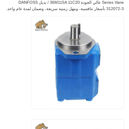
Series Vane عالي الجودة 36M115A 11C20 / بديل DANFOSS
312072-3 بأسعار تنافسية، ومهل زمنية سريعة، وضمان لمدة عام واحد.