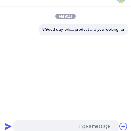
إيتون فايكرز M Series Vane Motor 36M115A 11C20 / DANFOSS
312072-3 استبدال
9:23 PM
T6E-066-1R00-C1 مضخات الفان وأجزاء مصنوعة في الصين تناسب
T6E دينيسون
Good day, what product are you looking for?
فئات شعبية
جميع
أجزاء مضخة الريشة 
أجزاء مضخة المكبس 
الهيدروليكية
الهيدروليكي
مضخات الجرارات 
قطع غيار ماكينات البناء
الهيدروليكية
مضخات المكبس 
محرك هيدروليكي مدار
الهيدروليكي
وحدة التوجيه يدور في 
صمام اتجاهي 
مدارrol
هيدروليكي
طلب اقتباس