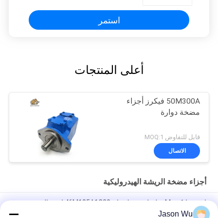
استمر
أعلى المنتجات
50M300A فيكرز أجزاء
مضخة دوارة
قابل للتفاوض MOQ:1
الاتصال
أجزاء مضخة الريشة الهيدروليكية
إيتون فايكرز M سلسلة محرك فان 46M185A1C20 استبدال
Jason Wu