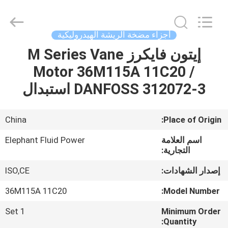
2026
Elephant
Fluid
Power
Co.,Ltd.
أجزاء مضخة الريشة الهيدروليكية
All
Rights
Reserved.
إيتون فايكرز M Series Vane
منزل،
Motor 36M115A 11C20 /
بيت
DANFOSS 312072-3 استبدال
منتجات
China
Place of Origin:
معلومات
اسم العلامة
Elephant Fluid Power
عنا
التجارية:
إصدار الشهادات:
ISO,CE
جولة
36M115A 11C20
Model Number:
في
1 Set
Minimum Order
المعمل
Quantity: