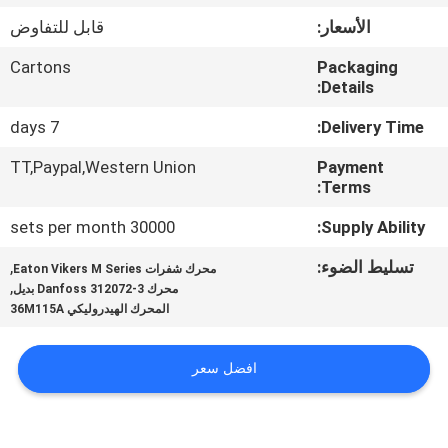
الأسعار:
قابل للتفاوض
مراقبة
Cartons
Packaging
الجودة
Details:
7 days
Delivery Time:
اتصل
TT,Paypal,Western Union
Payment
بنا
Terms:
30000 sets per month
Supply Ability:
أخبار
تسليط الضوء:
,
محرك شفرات Eaton Vikers M Series
,
محرك Danfoss 312072-3 بديل
حالات
المحرك الهيدروليكي 36M115A
SITEMAP
افضل سعر
PRIVACY