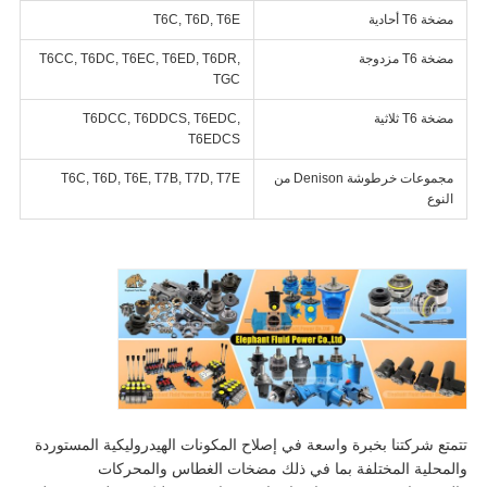
مضخة T6 أحادية
T6C, T6D, T6E
مضخة T6 مزدوجة
T6CC, T6DC, T6EC, T6ED, T6DR,
TGC
مضخة T6 ثلاثية
T6DCC, T6DDCS, T6EDC,
T6EDCS
مجموعات خرطوشة Denison من
T6C, T6D, T6E, T7B, T7D, T7E
النوع
تتمتع شركتنا بخبرة واسعة في إصلاح المكونات الهيدروليكية المستوردة
والمحلية المختلفة بما في ذلك مضخات الغطاس والمحركات