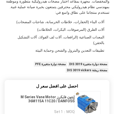
والمخفضات. مجهزة بمقاعد اختبار مضخات هيدروليكية متطورة وموظفة
بمهندسي نظام هيدروليكي محترفين يتمتعون بخبرة صيانة عملية غنية.
تستخدم منتجاتنا على نطاق واسع في:
آلات البناء (الحفارات، خلاطات الخرسانة، شاحنات المضخات)
آلات الطرق (المرصوفات، البكرات، الخلاطات)
المعدات الصناعية (الرافعات، آلات لف الفولاذ، آلات التشكيل
بالحقن)
تطبيقات التعدين والبترول والشحن وحماية البيئة
مضخة دوارة متغيرة DIS 3019
مضخة دوارة متغيرة PFE
مضخة ريشة DIS 3019 vickers
احصل على افضل سعر ل
إيتون فايكرز M Series Vane Motor
36M115A 11C20 / DANFOSS
312072-3 استبدال
1 Set
MOQ：