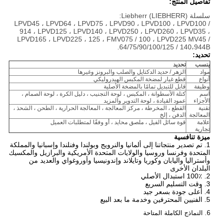
تفاصيل المنتج:
سلسلة Liebherr (LIEBHERR):
LPVD45 ، LPVD64 ، LPVD75 ، LPVD90 ، LPVD100 ، LPVD100 /
914 ، LPVD125 ، LPVD140 ، LPVD250 ، LPVD260 ، LPVD35 ،
LPVD165 ، LPVD225 ، 125 ، FMV075 / 100 ، LPVD225 MV45 /
64/75/90/100/125 / 140،944B.
تحديد:
ينسب
تحديد
مواد
الزهر / حديد الدكتايل والصلب والبرونز وغيرها
أنواع
قطع غيار لمضخة المكبس الهيدروليكي
وظيفة
قابل للتبديل تمامًا بالمضخة الأصلية
اسم
كتلة الأسطوانة ، المكبس ، لوحة التجنيب ، دليل الكرة ، لوحة الصمام ،
الأجزاء
عمود القيادة ، لوحة التدوير والمزيد
تقنية
القطع ، المخرطة ، مركز المعالجة ، المعالجة الحرارية ، الطحن ، الشحذ ،
المعالجة
الدفن ، إلخ
علامة
قوة سائل الفيل ، ملصق محايد ، أو وفقًا لمتطلبات العميل
تجارية
ميزة تنافسية
1. تم تصدير منتجاتنا إلى ألمانيا والنرويج وبولندا وفنلندا وإسبانيا والمملكة
المتحدة وفرنسا وروسيا والولايات المتحدة الأمريكية والبرازيل والمكسيك
وأستراليا واليابان وكوريا وتايلاند وإندونيسيا وأوروغواي والعديد من
البلدان الأخرى
2. 100٪ استبدال الأصلي
3. وقت التسليم السريع
4. أعلى جودة بسعر جيد
5. الفنيين المحترفين وخدمة ما بعد البيع
6. النماذج الكاملة المتاحة