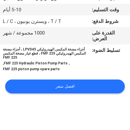
وقت التسليم:
5-10 أيام
مراقبة
شروط الدفع:
T / T ، ويسترن يونيون ، L / C
الجودة
القدرة على
1000 مجموعة / شهر
العرض:
اتصل
تسليط الضوء:
أجزاء مضخة المكبس الهيدروليكي LPVD45 ، أجزاء مضخة
بنا
المكبس الهيدروليكي FMF 225 ، قطع غيار مضخة المكبس
FMF 225
,
,
FMF 225 Hydraulic Piston Pump Parts
أخبار
FMF 225 piston pump spare parts
افضل سعر
حالات
خريطة
الموقع