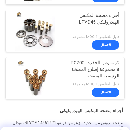
أجزاء مضخة المكبس
الهيدروليكي LPVD45
قابل للتفاوض MOQ:1 مجموعة
الاتصال
كوماتوس الحفرة PC200-
8 مجموعة إصلاح المضخة
الرئيسية المضخة
الهيدروليكية جزء مضخة
قابل للتفاوض MOQ:1 مجموعة
البستون صيانة خدمات
الاتصال
إصلاح
أجزاء مضخة المكبس الهيدروليكي
مضخة تروس من الحديد الزهر من فولفو VOE 14561971 للاستبدال
الأصلي