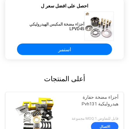
احصل على افضل سعر ل
أجزاء مضخة المكبس الهيدروليكي
LPVD45
استمر
أعلى المنتجات
أجزاء مضخة حفارة
هيدروليكية Pvh131
قابل للتفاوض MOQ:1 مجموعة
الاتصال