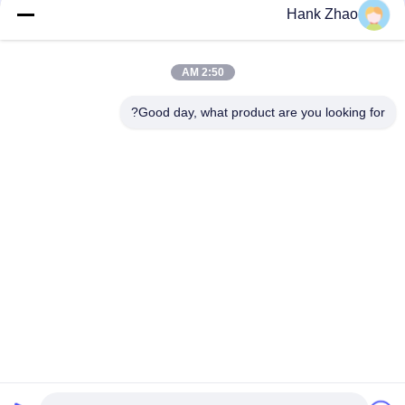
Hank Zhao
مضخة تروس من الحديد الزهر من فولفو VOE 14537295 للاستبدال
الأصلي
2:50 AM
VOLLVO مضخة التروس الحديدية الصلبة VOE 14782798 للاستبدال
الأصلي
Good day, what product are you looking for?
فئات شعبية
جميع
أجزاء مضخة الريشة 
أجزاء مضخة المكبس 
الهيدروليكية
الهيدروليكي
مضخات الجرارات 
قطع غيار ماكينات البناء
الهيدروليكية
مضخات المكبس 
محرك هيدروليكي مدار
الهيدروليكي
وحدة التوجيه يدور في 
صمام اتجاهي 
مدارrol
هيدروليكي