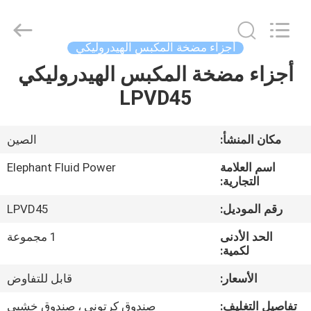
2026
Elephant
Fluid
Power
Co.,Ltd.
أجزاء مضخة المكبس الهيدروليكي
All
Rights
Reserved.
أجزاء مضخة المكبس الهيدروليكي
منزل،
LPVD45
بيت
منتجات
مكان المنشأ:
الصين
اسم العلامة
Elephant Fluid Power
معلومات
التجارية:
عنا
رقم الموديل:
LPVD45
الحد الأدنى
1 مجموعة
جولة
لكمية:
في
الأسعار:
قابل للتفاوض
المعمل
تفاصيل التغليف:
صندوق كرتوني ، صندوق خشبي