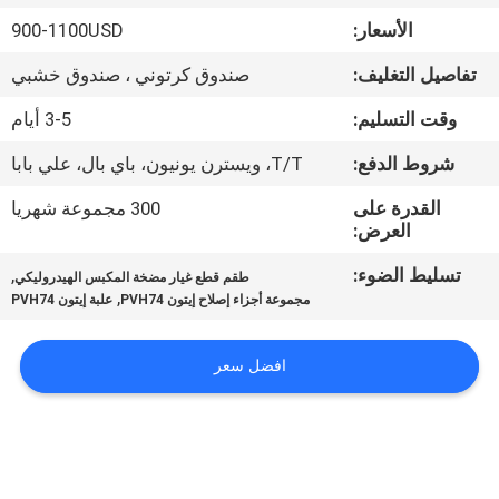
الأسعار:
900-1100USD
مراقبة
تفاصيل التغليف:
صندوق كرتوني ، صندوق خشبي
الجودة
وقت التسليم:
3-5 أيام
اتصل
شروط الدفع:
T/T، ويسترن يونيون، باي بال، علي بابا
بنا
القدرة على
300 مجموعة شهريا
العرض:
أخبار
تسليط الضوء:
,
طقم قطع غيار مضخة المكبس الهيدروليكي
,
مجموعة أجزاء إصلاح إيتون PVH74
علبة إيتون PVH74
حالات
افضل سعر
خريطة
الموقع