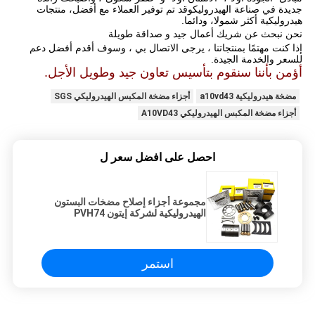
جديدة في صناعة الهيدروليكوقد تم توفير العملاء مع أفضل، منتجات
هيدروليكية أكثر شمولا، ودائما.
نحن نبحث عن شريك أعمال جيد و صداقة طويلة
إذا كنت مهتمًا بمنتجاتنا ، يرجى الاتصال بي ، وسوف أقدم أفضل دعم
للسعر والخدمة الجيدة.
أؤمن بأننا سنقوم بتأسيس تعاون جيد وطويل الأجل.
مضخة هيدروليكية a10vd43
أجزاء مضخة المكبس الهيدروليكي SGS
أجزاء مضخة المكبس الهيدروليكي A10VD43
احصل على افضل سعر ل
مجموعة أجزاء إصلاح مضخات البستون
الهيدروليكية لشركة إيتون PVH74
استمر