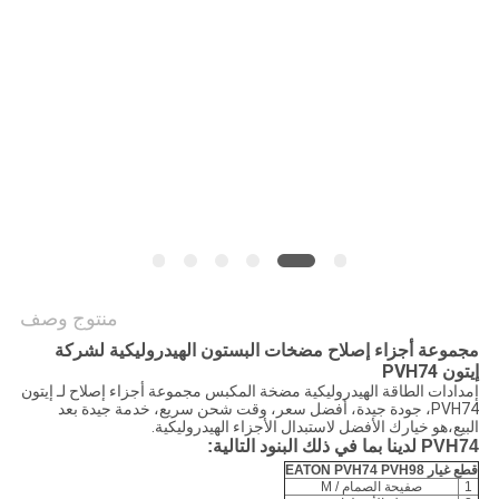
PRIVACY
POLICY
منتوج وصف
مجموعة أجزاء إصلاح مضخات البستون الهيدروليكية لشركة
إيتون PVH74
إمدادات الطاقة الهيدروليكية مضخة المكبس مجموعة أجزاء إصلاح لـ إيتون
PVH74، جودة جيدة، أفضل سعر، وقت شحن سريع، خدمة جيدة بعد
البيع،هو خيارك الأفضل لاستبدال الأجزاء الهيدروليكية.
PVH74 لدينا بما في ذلك البنود التالية:
قطع غيار EATON PVH74 PVH98
1
صفيحة الصمام / M