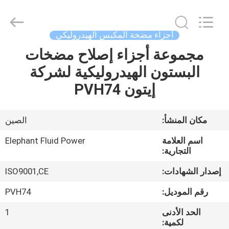
2026
Elephant
Fluid
Power
Co.,Ltd.
أجزاء مضخة المكبس الهيدروليكي
All
Rights
Reserved.
مجموعة أجزاء إصلاح مضخات
منزل،
البستون الهيدروليكية لشركة
بيت
إيتون PVH74
منتجات
مكان المنشأ:
الصين
معلومات
اسم العلامة
Elephant Fluid Power
عنا
التجارية:
إصدار الشهادات:
ISO9001,CE
جولة
رقم الموديل:
PVH74
في
الحد الأدنى
1
المعمل
لكمية: