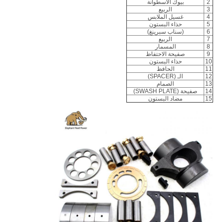
2
بيوك الأسطوانة
3
الربيع
4
غسيل الملابس
5
حذاء البستون
6
(سناب سبرينغ)
7
الربيع
8
المسمار
9
صفيحة الاحتفاظ
10
حذاء البستون
11
الحافظ
12
الـ (SPACER)
13
الصمام
14
صفيحة (SWASH PLATE)
15
مضاد البستون