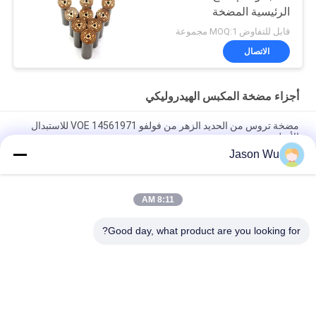
الرئيسية المضخة
الهيدروليكية جزء مضخة
قابل للتفاوض MOQ:1 مجموعة
البستون صيانة خدمات
الاتصال
إصلاح
أجزاء مضخة المكبس الهيدروليكي
مضخة تروس من الحديد الزهر من فولفو VOE 14561971 للاستبدال
الأصلي
Jason Wu
مضخة تروس من الحديد الزهر من فولفو VOE 14537295 للاستبدال
الأصلي
8:11 AM
VOLLVO مضخة التروس الحديدية الصلبة VOE 14782798 للاستبدال
الأصلي
Good day, what product are you looking for?
فئات شعبية
جميع
أجزاء مضخة الريشة 
أجزاء مضخة المكبس 
الهيدروليكية
الهيدروليكي