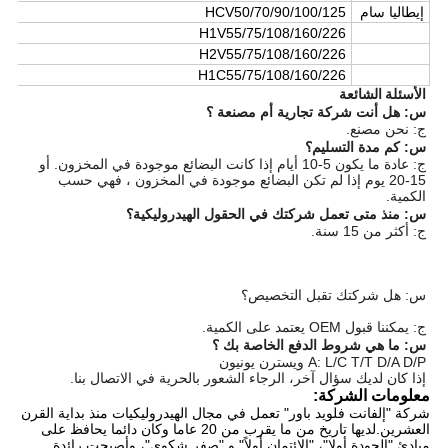
إيطاليا سام
HCV50/70/90/100/125
H1V55/75/108/160/226
H2V55/75/108/160/226
H1C55/75/108/160/226
الأسئلة الشائعة
س: هل أنت شركة تجارية أم مصنعة ؟
ج: نحن مصنع.
س: كم مدة التسليم؟
ج: عادة ما يكون 5-10 أيام إذا كانت البضائع موجودة في المخزون. أو
15-20 يوم إذا لم تكن البضائع موجودة في المخزون ، فهي حسب
الكمية.
س: منذ متى تعمل شركتك في الحقول الهيدروليكية؟
ج: أكثر من 15 سنة.
س: هل شركتك تقبل التخصيص؟
ج: يمكننا قبول OEM يعتمد على الكمية.
س: ما هي شروط الدفع الخاصة بك ؟
A: L/C T/T D/A D/P ويسترن يونيون
إذا كان لديك سؤال آخر، الرجاء الشعور بالحرية في الاتصال بنا.
معلومات الشركة:
شركة "إلفانت فلويد باور" تعمل في مجال الهيدروليكيات منذ بداية القرن
العشرين.لديها تاريخ من ما يقرب من 20 عاما وكان دائما يحافظ على
مبادئ "الجودة أولا"، "الائتمان أولاً" و "صفر شكوى"، وأصبحت رائدة