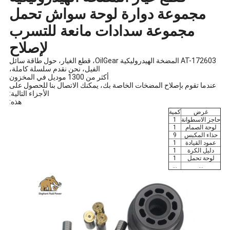
مجموعة دوارة لوحة سواش تحمل
مجموعة سدادات مانعة للتسرب
لإصلاح
AT-172603 المضخة الهيدروليكية OilGear، قطع الغيار، حول طاقة سائل
الفيل، نحن نقدم سلسلة كاملة،
أكثر من 1300 موديل في المخزون
عندما تقوم بإصلاح المضخات الخاصة بك، يمكنك الاتصال بنا للحصول على
الأجزاء التالية:
هذه:
غرض
كمية
حاجز الاسطوانة
1
لوحة الصمام
1
حذاء المكبس
9
عمود القيادة
1
دليل الكرة
1
لوحة تحمل
1
...
...