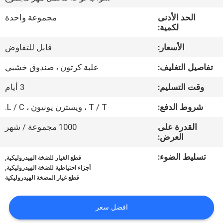
الحد الأدنى
مجموعة واحدة
مراقبة
لكمية:
الجودة
الأسعار:
قابل للتفاوض
تفاصيل التغليف:
علبة كرتون ، صندوق خشبي
اتصل
بنا
وقت التسليم:
3 أيام
شروط الدفع:
T / T ، ويسترن يونيون ، L / C.
أخبار
القدرة على
1000 مجموعة / شهر
العرض:
حالات
تسليط الضوء:
,
قطع الغيار للضخة الهيدروليكية
,
أجزاء احتياطية للضخة الهيدروليكية
قطع غيار المضخة الهيدروليكية
خريطة
الموقع
افضل سعر