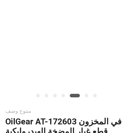
PRIVACY
POLICY
منتوج وصف
في المخزون OilGear AT-172603
قطع غيار المضخة الهيدروليكية