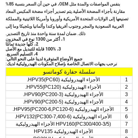
بنفس المواصفات والمدة مثل OEM، في حين أن السعر بنسبة 85%
مقارنة بأجزاء المضخة الأصلية.يتم تصدير أجزاء مضخة المكبس المعاد
تصنيعها إلى الولايات المتحدة الأمريكية وأوروبا وأمريكا اللاتينية والمملكة
العربية السعودية والمجر وجنوب أفريقيا وكندا وألمانيا وبلجيكا وما إلى
ذلك. ضمان لمدة سنة واحدة منذ تاريخ التصدير.
1، أكثر من 1300 نوع في المخزون
2، كلها جديدة تمامًا
3، 100% قابلة للتبديل مع الأصل
4، التسليم السريع.
جميع الأوضاع المتوفرة لدينا على النحو التالي:
نرحب بجهات الاتصال الخاصة بإصلاح المكونات الهيدروليكية لديك:
سلسلة حفارة كوماتسو
1
الأجزاء الهيدروليكية HPV35(PC60).
2
الأجزاء الهيدروليكية HPV55(PC120).
3
الأجزاء الهيدروليكية HPV90(PC200-3).
4
الأجزاء الهيدروليكية HPV90(PC200-5).
5
الأجزاء الهيدروليكية HPV95(PC200-6,PC120-6).
6
الأجزاء الهيدروليكية HPV132(PC300-7,400-6).
7
HPV160(PC300/400-3/5) الأجزاء الهيدروليكية
8
الأجزاء الهيدروليكية HPV135