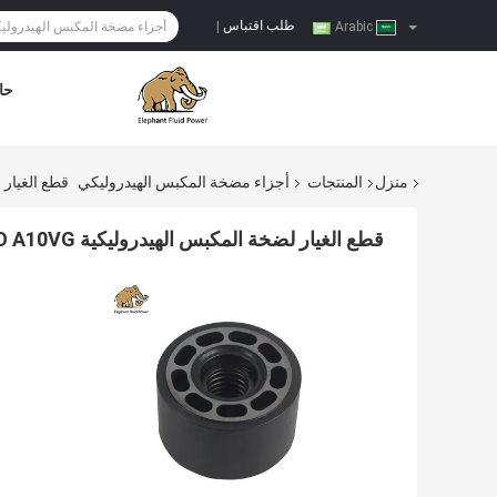
طلب اقتباس
|
Arabic
حا
منزل
المنتجات
أجزاء مضخة المكبس الهيدروليكي
قطع الغيار لضخة المكب
قطع الغيار لضخة المكبس الهيدروليكية Rexroth A10VNO8553 A10VSO A10VO A10VG