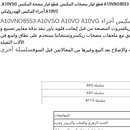
A10VNO8553 قطع غيار مضخات المكبس
قطع غيار مضخة المكبس A10VSO
,
,
A10VO أجزاء المكبس الهيدروليكي
A10VNO8553 A10VSO 
سروث المصنعة من قبل إيفانت فلويد باور تنفذ بدقة معايير تصنيع و
وافق مع ملحقات مضخات ريكسروثمنتجاتنا تستخدم على نطاق واسع في
الآلات الثقيلة
سلسلة أخرى
 والإصلاح بعد البيع وغيرها من المجالات
من قبل السوق
سلسلة A6V
سلسلة A8V
سلسلة A11V
المواصفات
الحديد الزهري والصلب والبرونز وغيره