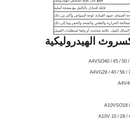
قطع غيار لضخ المكبس الهيدروليك
قابلة للتبادل بالكامل مع مضخة أصلية
وحة الصمام، عمود القيادة، لوحة السواش وأكثر من ذلك
لمعالجة الحرارية والطحن والشحذ والحفر وما إلى ذلك
لسائل الفيل، علامة محايدة، أو وفقا لمتطلبات العميل
سروث الهيدروليكية