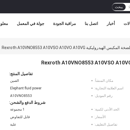
يبحث
لات
أخبار
اتصل بنا
مراقبة الجودة
جولة في المعمل
معلوم
س الهيدروليكية Rexroth A10VNO8553 A10VSO A10VO A10VG
تفاصيل المنتج:
مكان المنشأ:
الصين
اسم العلامة التجارية:
Elephant fluid power
رقم الموديل:
A10VNO8553
شروط الدفع والشحن:
الحد الأدنى لكمية:
1 مجموعة
الأسعار:
قابل للتفاوض
تفاصيل التغليف:
علبة