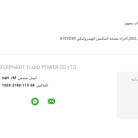
,
S
أجزاء مضخة المكبس الهيدروليكي A10VD43
ELEPHANT FLUID POWER CO.,LTD
اتصل شخص:
Mr. Han
الفاكس:
86-311-6812-3061