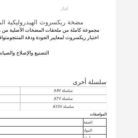
إبراز:
مضخة ريكسروث الهيدروليكية المكبس أجزاء A10VO A10VG
مجموعة كاملة من ملحقات المضخات الأصلية من ريك
اختبار ريكسروث لمعايير الجودة ودقة المنتجومت
التصنيع والإصلاح والصيانة
سلسلة أخرى
سلسلة A4V
سلسلة A7V
سلسلة A10V
المواصفات
الصفة
المواد