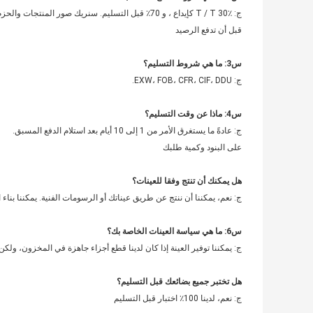
ج: T / T 30٪ كإيداع ، و 70٪ قبل التسليم. سنريك صور المنتجات والحزم
قبل أن تدفع الرصيد
س3: ما هي شروط التسليم؟
ج: EXW، FOB، CFR، CIF، DDU.
س4: ماذا عن وقت التسليم؟
ج: عادةً ما يستغرق الأمر من 1 إلى 10 أيام بعد استلام الدفع المسبق.
على البنود وكمية طلبك
هل يمكنك أن تنتج وفقا للعينات؟
ج: نعم، يمكننا أن ننتج عن طريق عيناتك أو الرسومات الفنية. يمكننا بناء 
س6: ما هي سياسة العينات الخاصة بك؟
ج: يمكننا توفير العينة إذا كان لدينا قطع أجزاء جاهزة في المخزون، ولكن 
هل تختبر جميع بضائعك قبل التسليم؟
ج: نعم، لدينا 100٪ اختبار قبل التسليم