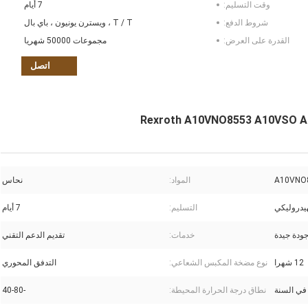
وقت التسليم:
7 أيام
شروط الدفع:
T / T ، ويسترن يونيون ، باي بال
القدرة على العرض:
مجموعات 50000 شهريا
اتصل
A10VNO
المواد:
نحاس
هيدروليكي
التسليم:
7 أيام
ودة جيدة
خدمات:
تقديم الدعم التقني
12 شهرا
نوع مضخة المكبس الشعاعي:
التدفق المحوري
نطاق درجة الحرارة المحيطة:
-40-80