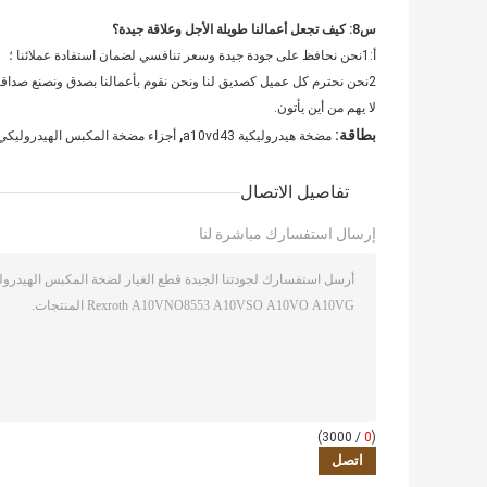
س8: كيف تجعل أعمالنا طويلة الأجل وعلاقة جيدة؟
أ:1نحن نحافظ على جودة جيدة وسعر تنافسي لضمان استفادة عملائنا ؛
2نحن نحترم كل عميل كصديق لنا ونحن نقوم بأعمالنا بصدق ونصنع صداقات معهم
لا يهم من أين يأتون.
,
بطاقة:
مضخة هيدروليكية a10vd43
أجزاء مضخة المكبس الهيدروليكي GS
تفاصيل الاتصال
إرسال استفسارك مباشرة لنا
/ 3000)
0
(