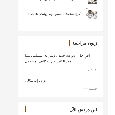
أجزاء مضخة المكبس الهيدروليكي LPVD45
زبون مراجعة
راضٍ جدًا ، ونوعية جيدة ، وسرعة التسليم ، مما
يوفر الكثير من التكاليف لمضختي
—— مارتن
واو ، إنه مثالي.
—— فيليبو
ابن دردش الآن