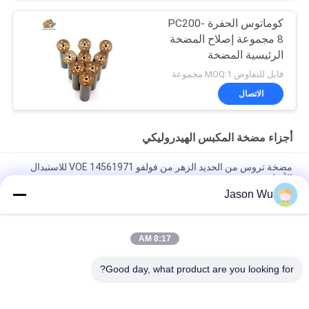
كوماتوس الحفرة PC200-
8 مجموعة إصلاح المضخة
الرئيسية المضخة
الهيدروليكية جزء مضخة
قابل للتفاوض MOQ:1 مجموعة
البستون صيانة خدمات
الاتصال
إصلاح
أجزاء مضخة المكبس الهيدروليكي
مضخة تروس من الحديد الزهر من فولفو VOE 14561971 للاستبدال
الأصلي
Jason Wu
مضخة تروس من الحديد الزهر من فولفو VOE 14537295 للاستبدال
الأصلي
8:17 AM
VOLLVO مضخة التروس الحديدية الصلبة VOE 14782798 للاستبدال
الأصلي
Good day, what product are you looking for?
فئات شعبية
جميع