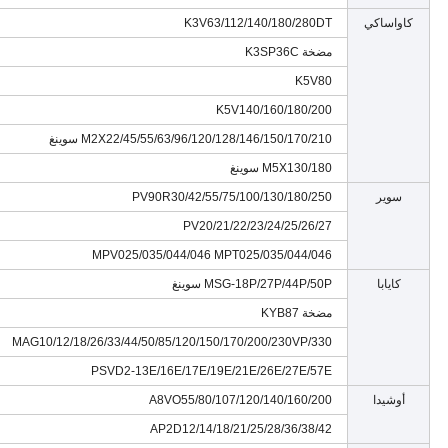
كاواساكي
K3V63/112/140/180/280DT
مضخة K3SP36C
K5V80
K5V140/160/180/200
M2X22/45/55/63/96/120/128/146/150/170/210 سوينغ
M5X130/180 سوينغ
سوير
PV90R30/42/55/75/100/130/180/250
PV20/21/22/23/24/25/26/27
MPV025/035/044/046 MPT025/035/044/046
كايابا
MSG-18P/27P/44P/50P سوينغ
مضخة KYB87
MAG10/12/18/26/33/44/50/85/120/150/170/200/230VP/330
PSVD2-13E/16E/17E/19E/21E/26E/27E/57E
أوشيدا
A8VO55/80/107/120/140/160/200
AP2D12/14/18/21/25/28/36/38/42