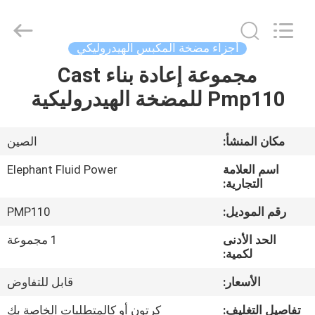
2026
Elephant
Fluid
Power
Co.,Ltd.
أجزاء مضخة المكبس الهيدروليكي
All
Rights
Reserved.
مجموعة إعادة بناء Cast
منزل،
Pmp110 للمضخة الهيدروليكية
بيت
منتجات
مكان المنشأ:
الصين
اسم العلامة
Elephant Fluid Power
معلومات
التجارية:
عنا
رقم الموديل:
PMP110
الحد الأدنى
1 مجموعة
جولة
لكمية:
في
الأسعار:
قابل للتفاوض
المعمل
تفاصيل التغليف:
كرتون أو كالمتطلبات الخاصة بك