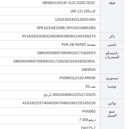
قطة
SBS80/120/140 312C/320C/325C
كات320 (AP-12)
12G/14G/16G/120G/140G
SPK10/10(E200B) SPV10/10(MS180)
باكر
PV16/20/23/28/32/40/46/63/80/92/140/180/270
ناتشي
مضخة PVK-2B-50/505
نابتيسكو
GM03/05/06/07/08/09/10/17/18/20/23
للسفريات
GM03/05/06/07/08/09/10/17/18/20/23/24/28/35/38VL
GM35VA
ميسوري
PV089/112/120 ARK90
توشيبا
بفب92
SG02/04/08/12/15/17/20/25 تأرجح
يوكين
A10/16/22/37/40/45/56/70/90/100/125/145/220
صنع
PVG065
العميل
درهم300-7
DH225-7