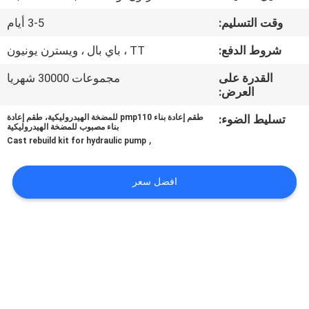
وقت التسليم:
3-5 أيام
مراقبة
شروط الدفع:
TT ، باي بال ، ويسترن يونيون
الجودة
القدرة على
مجموعات 30000 شهريا
العرض:
اتصل
تسليط الضوء:
طقم إعادة بناء pmp110 للمضخة الهيدروليكية، طقم إعادة
بنا
بناء مصبوب للمضخة الهيدروليكية
,
Cast rebuild kit for hydraulic pump
أخبار
افضل سعر
حالات
خريطة
الموقع