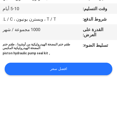
وقت التسليم:
5-10 أيام
مراقبة
شروط الدفع:
T / T ، ويسترن يونيون ، L / C.
الجودة
القدرة على
1000 مجموعة / شهر
العرض:
اتصل
تسليط الضوء:
طقم ختم المضخة الهيدروليكية من أوشيدا ، طقم ختم
بنا
المضخة الهيدروليكية المكبس
,
piston hydraulic pump seal kit
أخبار
افضل سعر
حالات
خريطة
الموقع