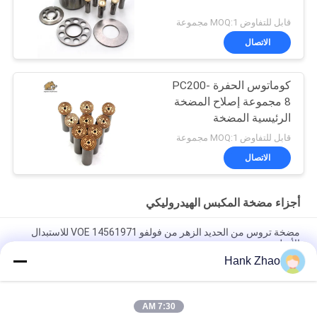
قابل للتفاوض MOQ:1 مجموعة
الاتصال
كوماتوس الحفرة PC200-
8 مجموعة إصلاح المضخة
الرئيسية المضخة
الهيدروليكية جزء مضخة
قابل للتفاوض MOQ:1 مجموعة
البستون صيانة خدمات
الاتصال
إصلاح
أجزاء مضخة المكبس الهيدروليكي
مضخة تروس من الحديد الزهر من فولفو VOE 14561971 للاستبدال
الأصلي
Hank Zhao
مضخة تروس من الحديد الزهر من فولفو VOE 14537295 للاستبدال
الأصلي
7:30 AM
VOLLVO مضخة التروس الحديدية الصلبة VOE 14782798 للاستبدال