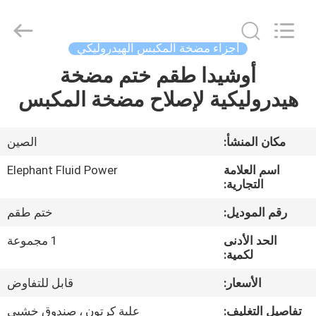
2026
Elephant
Fluid
Power
Co.,Ltd.
أجزاء مضخة المكبس الهيدروليكي
All
Rights
Reserved.
أوشيدا طقم ختم مضخة
منزل،
هيدروليكية لإصلاح مضخة المكبس
بيت
منتجات
مكان المنشأ:
الصين
اسم العلامة
Elephant Fluid Power
معلومات
التجارية:
عنا
رقم الموديل:
ختم طقم
الحد الأدنى
1 مجموعة
جولة
لكمية:
في
الأسعار:
قابل للتفاوض
المعمل
تفاصيل التغليف:
علبة كرتون ، صندوق خشبي