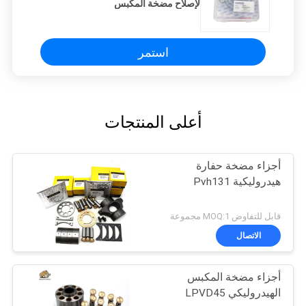
لإصلاح مضخة المكبس
استمر
أعلى المنتجات
أجزاء مضخة حفارة
هيدروليكية Pvh131
قابل للتفاوض MOQ:1 مجموعة
الاتصال
أجزاء مضخة المكبس
الهيدروليكي LPVD45