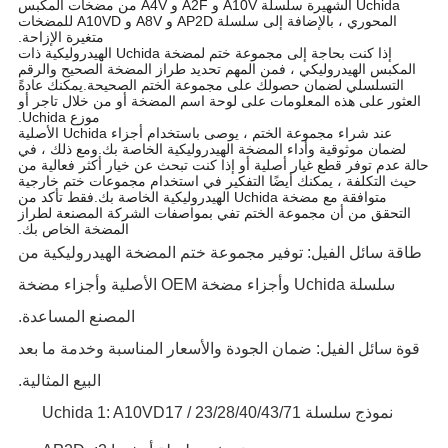
Uchida الشهيرة سلسلة A10V و A2F و A4V من مضخات المكبس
المحوري ، بالإضافة إلى سلسلة AP2D و A8V و A10VD للمضخات
متغيرة الإزاحة.
إذا كنت بحاجة إلى مجموعة ختم لمضخة Uchida الهيدروليكية ذات
المكبس الهيدروليكي ، فمن المهم تحديد طراز المضخة الصحيح والرقم
التسلسلي لضمان حصولك على مجموعة الختم الصحيحة.يمكنك عادةً
العثور على هذه المعلومات على لوحة اسم المضخة أو من خلال تاجر أو
موزع Uchida.
عند شراء مجموعة الختم ، يوصى باستخدام أجزاء Uchida الأصلية
لضمان موثوقية وأداء المضخة الهيدروليكية الخاصة بك.ومع ذلك ، في
حالة عدم توفر قطع غيار أصلية أو إذا كنت تبحث عن خيار أكثر فعالية من
حيث التكلفة ، يمكنك أيضًا التفكير في استخدام مجموعات ختم خارجية
متوافقة مع مضخة Uchida الهيدروليكية الخاصة بك.فقط تأكد من
التحقق من أن مجموعة الختم تفي بمواصفات الشركة المصنعة لطراز
المضخة الخاص بك.
طاقة سائل الفيل: توفير مجموعة ختم المضخة الهيدروليكية من
سلسلة Uchida وأجزاء مضخة OEM الأصلية وأجزاء مضخة
المصنع المساعدة.
قوة سائل الفيل: ضمان الجودة والأسعار المناسبة وخدمة ما بعد
البيع المثالية.
نموذج سلسلة Uchida 1: A10VD17 / 23/28/40/43/71