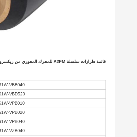
قائمة طرازات سلسلة A2FM للمحرك المحوري من ريكسروث:
 61W-VBB040
 61W-VBD520
 61W-VPB010
 61W-VPB020
 61W-VPB040
 61W-VZB040