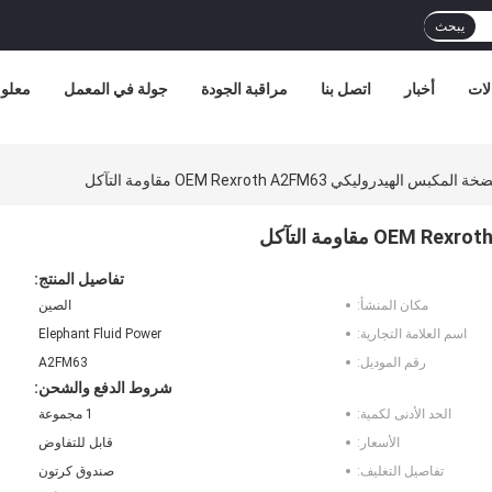
يبحث
لات
أخبار
اتصل بنا
مراقبة الجودة
جولة في المعمل
معلوم
 الهيدروليكي OEM Rexroth A2FM63 مقاومة التآكل
تفاصيل المنتج:
مكان المنشأ:
الصين
اسم العلامة التجارية:
Elephant Fluid Power
رقم الموديل:
A2FM63
شروط الدفع والشحن:
الحد الأدنى لكمية:
1 مجموعة
الأسعار:
قابل للتفاوض
تفاصيل التغليف:
صندوق كرتون