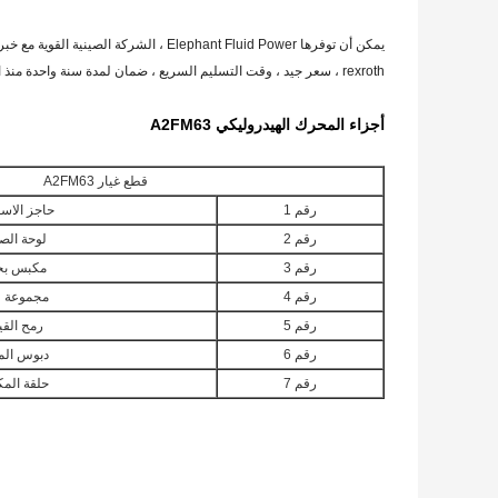
يمكن أن توفرها Elephant Fluid Power ، الشركة الصينية القوية مع خبرة 20 عامًا
rexroth ، سعر جيد ، وقت التسليم السريع ، ضمان لمدة سنة واحدة منذ البيع.
أجزاء المحرك الهيدروليكي A2FM63
قطع غيار A2FM63
رقم 1
حاجز الاسط
رقم 2
لوحة الص
رقم 3
مكبس بح
رقم 4
مجموعة ل
رقم 5
رمح القي
رقم 6
دبوس الم
رقم 7
حلقة الم