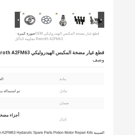
قطع غيار مضخة المكبس الهيدروليكي OEM
صورة كبيرة :
Rexroth A2FM63 مقاومة التآكل
قطع غيار مضخة المكبس الهيدروليكي OEM Rexroth A2FM63 مقاومة التآكل
وصف
مادة:
الح
تبادل:
تم استبداله بنسبة
ضمان:
أجزاء مضخة ا
إبراز:
الصينية Direct Factory Rexroth A2FM63 Hydarulic Spare Parts Piston Motor Repair Kits