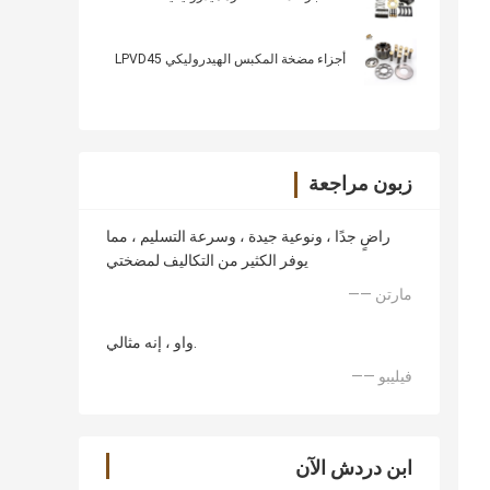
أجزاء مضخة المكبس الهيدروليكي LPVD45
زبون مراجعة
راضٍ جدًا ، ونوعية جيدة ، وسرعة التسليم ، مما
يوفر الكثير من التكاليف لمضختي
—— مارتن
واو ، إنه مثالي.
—— فيليبو
ابن دردش الآن