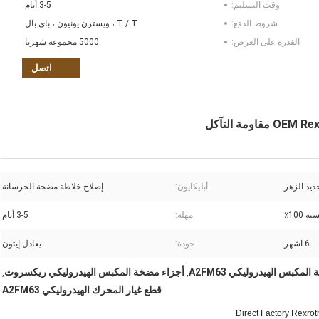
وقت التسليم:
3-5 أيام
شروط الدفع:
T / T ، ويسترن يونيون ، باي بال
القدرة على العرض:
5000 مجموعة شهريا
اتصل
ديد الزهر
أبليكايون:
إصلاح خلاطة مضخة الخرسانة
 100٪
مهلة:
3-5 أيام
6 اشهر
جودة:
يعادل إيتون
لمكبس الهيدروليكي A2FM63
أجزاء مضخة المكبس الهيدروليكي ريكسروث
,
,
قطع غيار المحرك الهيدروليكي A2FM63