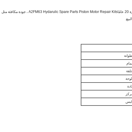
A2FM63 Hydarulic Spare Parts Piston Motor Repair Kits ، جودة مكافئة مثل
وانة
مام
لقة
وحة
ادة
ركز
كبس