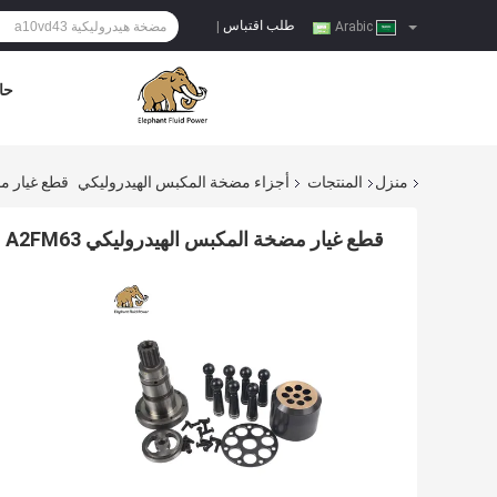
طلب اقتباس
|
Arabic
حا
منزل
المنتجات
أجزاء مضخة المكبس الهيدروليكي
قطع غيار مضخة المكبس
قطع غيار مضخة المكبس الهيدروليكي OEM Rexroth A2FM63 مقاومة التآكل