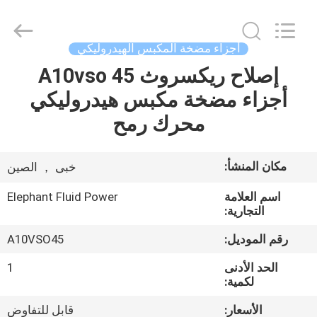
2026
Elephant
Fluid
Power
Co.,Ltd.
أجزاء مضخة المكبس الهيدروليكي
All
Rights
Reserved.
إصلاح ريكسروث A10vso 45
منزل،
أجزاء مضخة مكبس هيدروليكي
بيت
محرك رمح
منتجات
مكان المنشأ:
خبى ， الصين
معلومات
اسم العلامة
Elephant Fluid Power
عنا
التجارية:
رقم الموديل:
A10VSO45
جولة
الحد الأدنى
1
في
لكمية:
المعمل
الأسعار:
قابل للتفاوض