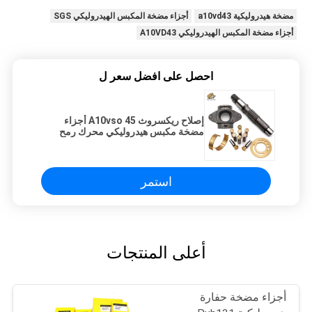
مضخة هيدروليكية a10vd43
أجزاء مضخة المكبس الهيدروليكي SGS
أجزاء مضخة المكبس الهيدروليكي A10VD43
احصل على افضل سعر ل
إصلاح ريكسروث A10vso 45 أجزاء
مضخة مكبس هيدروليكي محرك رمح
استمر
أعلى المنتجات
أجزاء مضخة حفارة