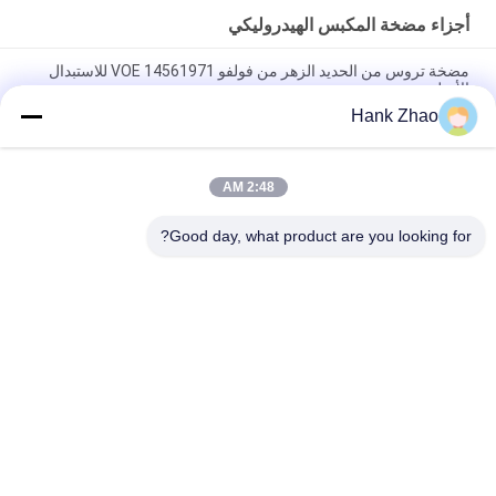
أجزاء مضخة المكبس الهيدروليكي
مضخة تروس من الحديد الزهر من فولفو VOE 14561971 للاستبدال
الأصلي
Hank Zhao
مضخة تروس من الحديد الزهر من فولفو VOE 14537295 للاستبدال
الأصلي
2:48 AM
VOLLVO مضخة التروس الحديدية الصلبة VOE 14782798 للاستبدال
الأصلي
Good day, what product are you looking for?
فئات شعبية
جميع
أجزاء مضخة الريشة 
أجزاء مضخة المكبس 
الهيدروليكية
الهيدروليكي
مضخات الجرارات 
قطع غيار ماكينات البناء
الهيدروليكية
مضخات المكبس 
محرك هيدروليكي مدار