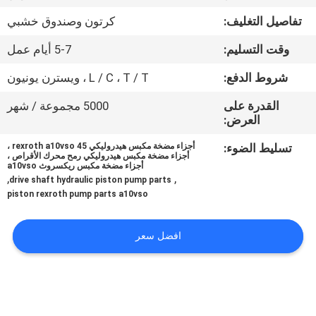
تفاصيل التغليف:
كرتون وصندوق خشبي
مراقبة
وقت التسليم:
5-7 أيام عمل
الجودة
شروط الدفع:
L / C ، T / T ، ويسترن يونيون
اتصل
القدرة على
5000 مجموعة / شهر
العرض:
بنا
تسليط الضوء:
أجزاء مضخة مكبس هيدروليكي rexroth a10vso 45 ،
أجزاء مضخة مكبس هيدروليكي رمح محرك الأقراص ،
أجزاء مضخة مكبس ريكسروث a10vso
أخبار
,
,
drive shaft hydraulic piston pump parts
piston rexroth pump parts a10vso
حالات
افضل سعر
خريطة
الموقع