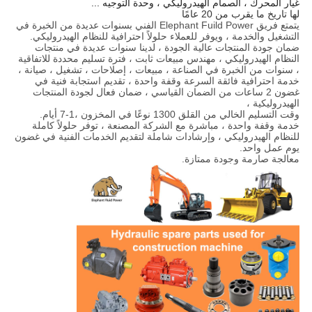
غيار المحرك ، الصمام الهيدروليكي ، وحدة التوجيه ...
لها تاريخ ما يقرب من 20 عامًا
يتمتع فريق Elephant Fuild Power الفني بسنوات عديدة من الخبرة في
التشغيل والخدمة ، ويوفر للعملاء حلولاً احترافية للنظام الهيدروليكي.
ضمان جودة المنتجات عالية الجودة ، لدينا سنوات عديدة في منتجات
النظام الهيدروليكي ، مهندس مبيعات ثابت ، فترة تسليم محددة للاتفاقية
، سنوات من الخبرة في الصناعة ، مبيعات ، إصلاحات ، تشغيل ، صيانة ،
خدمة احترافية فائقة السرعة وقفة واحدة ، تقديم استجابة فنية في
غضون 2 ساعات من الضمان القياسي ، ضمان فعال لجودة المنتجات
الهيدروليكية ،
وقت التسليم الخالي من القلق 1300 نوعًا في المخزون ،
1-7 أيام.
خدمة وقفة واحدة ، مباشرة مع الشركة المصنعة ، توفر حلولاً كاملة
للنظام الهيدروليكي ، وإرشادات شاملة لتقديم الخدمات الفنية في غضون
يوم عمل واحد.
معالجة صارمة وجودة ممتازة.