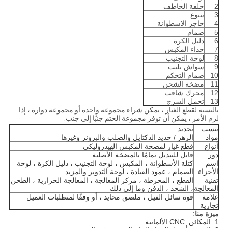
2
حلقة الخاطف
3
ينبوع
4
حاجز الاسطوانة
5
صمام
6
دليل الكرة
7
حذاء المكبس
8
لوحة التجنيب
9
سواش بليت
10
صمام التحكم
11
مضخة الشحن
12
محرك شافت
13
تحمل السرج
بالنسبة لقطع الغيار ، يمكن شراء مجموعة واحدة أو مجموعة دوارة ، إذا
لزم الأمر ، يمكن أن توفر مجموعة الختم جنبًا إلى جنب.
ينسب
تحديد
مواد
الزهر / حديد الدكتايل والصلب والبرونز وغيرها
أنواع
قطع غيار لمضخة المكبس الهيدروليكي
دور
قابل للتبديل تمامًا بالمضخة الأصلية
اسم
كتلة الأسطوانة ، المكبس ، لوحة التجنيب ، دليل الكرة ، لوحة
الأجزاء
الصمام ، عمود القيادة ، لوحة التدوير والمزيد
تقنية
القطع ، المخرطة ، مركز المعالجة ، المعالجة الحرارية ، الطحن
المعالجة
، الشحذ ، الدفن وما إلى ذلك
علامة
قوة سائل الفيل ، ملصق محايد ، أو وفقًا لمتطلبات العميل
تجارية
ميزة منا
:
1. المكائن: CNC الألمانية