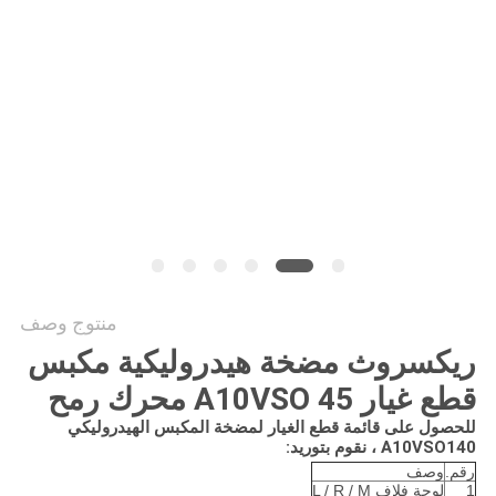
PRIVACY
POLICY
منتوج وصف
ريكسروث مضخة هيدروليكية مكبس
قطع غيار A10VSO 45 محرك رمح
للحصول على قائمة قطع الغيار لمضخة المكبس الهيدروليكي
A10VSO140 ، نقوم بتوريد:
رقم.
وصف
1
لوحة فلاف L / R / M