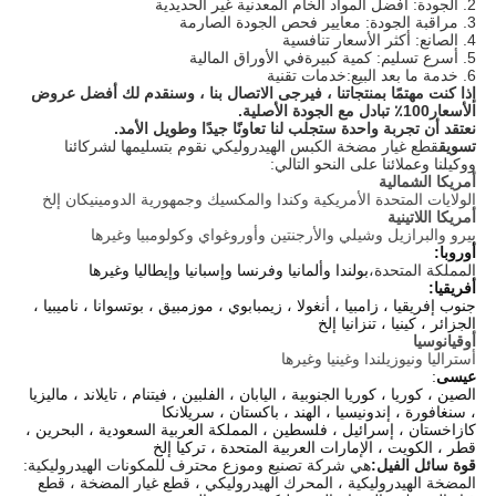
2. الجودة: أفضل المواد الخام المعدنية غير الحديدية
3. مراقبة الجودة: معايير فحص الجودة الصارمة
4. الصانع: أكثر الأسعار تنافسية
5. أسرع تسليم: كمية كبيرة
في الأوراق المالية
6. خدمة ما بعد البيع:
خدمات تقنية
إذا كنت مهتمًا بمنتجاتنا ، فيرجى الاتصال بنا ، وسنقدم لك أفضل عروض
الأسعار
100٪ تبادل مع الجودة الأصلية
.
نعتقد أن تجربة واحدة ستجلب لنا تعاونًا جيدًا وطويل الأمد.
تسويق
قطع غيار مضخة الكبس الهيدروليكي نقوم بتسليمها لشركائنا
ووكيلنا وعملائنا على النحو التالي:
أمريكا الشمالية
الولايات المتحدة الأمريكية وكندا والمكسيك وجمهورية الدومينيكان إلخ
أمريكا اللاتينية
بيرو والبرازيل وشيلي والأرجنتين وأوروغواي وكولومبيا وغيرها
أوروبا:
المملكة المتحدة،
بولندا وألمانيا وفرنسا وإسبانيا وإيطاليا وغيرها
أفريقيا:
جنوب إفريقيا ، زامبيا ، أنغولا ، زيمبابوي ، موزمبيق ، بوتسوانا ، ناميبيا ،
الجزائر ، كينيا ، تنزانيا إلخ
أوقيانوسيا
أستراليا ونيوزيلندا وغينيا وغيرها
عيسى
:
الصين ، كوريا ، كوريا الجنوبية ، اليابان ، الفلبين ، فيتنام ، تايلاند ، ماليزيا
، سنغافورة ، إندونيسيا ، الهند ، باكستان ، سريلانكا
كازاخستان ، إسرائيل ، فلسطين ، المملكة العربية السعودية ، البحرين ،
قطر ، الكويت ، الإمارات العربية المتحدة ، تركيا إلخ
قوة سائل الفيل:
هي شركة تصنيع وموزع محترف للمكونات الهيدروليكية:
المضخة الهيدروليكية ، المحرك الهيدروليكي ، قطع غيار المضخة ، قطع