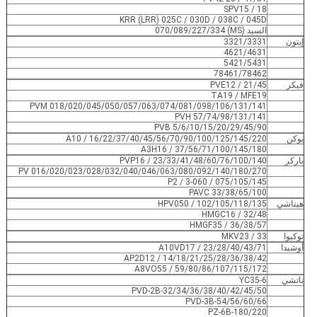
SPV15 / 18
KRR (LRR) 025C / 030D / 038C / 045D
السيد (MS) 070/089/227/334
إيتون
3321/3331
4621/4631
5421/5431
78461/78462
فيكر
PVE12 / 21/45
TA19 / MFE19
PVM 018/020/045/050/057/063/074/081/098/106/131/141
PVH 57/74/98/131/141
PVB 5/6/10/15/20/29/45/90
يوكن
A10 / 16/22/37/40/45/56/70/90/100/125/145/220
A3H16 / 37/56/71/100/145/180
باركر
PVP16 / 23/33/41/48/60/76/100/140
PV 016/020/023/028/032/040/046/063/080/092/140/180/270
P2 / 3-060 / 075/105/145
PAVC 33/38/65/100
هيتاشي
HPV050 / 102/105/118/135
HMGC16 / 32/48
HMGF35 / 36/38/57
توكيوا
MKV23 / 33
أوشيدا
A10VD17 / 23/28/40/43/71
AP2D12 / 14/18/21/25/28/36/38/42
A8VO55 / 59/80/86/107/115/172
ناتشي
YC35-6
PVD-2B-32/34/36/38/40/42/45/50
PVD-3B-54/56/60/66
PZ-6B-180/220