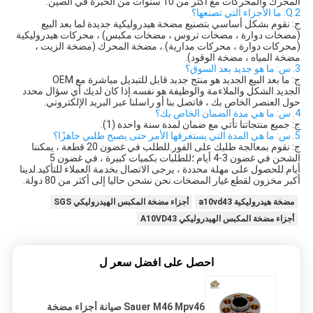
المحرك والمحركات مع أكثر من 10 سنوات من الخبرة في الصين.
2.Q: ما الأجزاء التي تصنعها؟
ج: نقوم بشكل أساسي بتصنيع مضخة هيدروليكية جديدة لما بعد البيع 
(مضخات دوارة ، مضخات تروس ، مضخات مكبس) ، محركات هيدروليكية 
(محركات دوارة ، محركات مدارية).، مضخة المحرك (مضخة الزيت ، 
مضخة المياه ، مضخة الوقود).
3. س: ما هو جديد بعد السوق؟
ج: ما بعد البيع الجديد هو منتج جديد قابل للتبديل مباشرة مع OEM 
الجديد.الشكل والملاءمة والوظيفة هو نفسه.إذا كان لديك أي سؤال محدد 
حول العنصر الخاص بك ، فاتصل بنا أو راسلنا عبر البريد الإلكتروني.
4. س: ما هي مدة الضمان الخاص بك؟
ج: جميع منتجاتنا تأتي مع ضمان لمدة سنة واحدة (1).
5. س: ما هي المدة التي يستغرقها الأمر حتى يصبح طلبي جاهزًا؟
ج: نقوم بمعالجة طلبك على الفور.للطلب في غضون 20 قطعة ، يمكننا 
الشحن في غضون 3-4 أيام ؛للطلبات بكميات كبيرة ، في غضون 5 
أيام.للحصول على مهلة محددة ، يرجى الاتصال بخدمة العملاء للتأكيد.
لدينا 
أكبر مخزون لقطع غيار المضخات.نحن نشحن حاليا إلى أكثر من 80 دولة.
مضخة هيدروليكية a10vd43
أجزاء مضخة المكبس الهيدروليكي SGS
أجزاء مضخة المكبس الهيدروليكي A10VD43
احصل على افضل سعر ل
Sauer M46 Mpv46 صيانة أجزاء مضخة