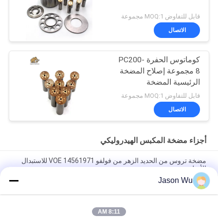
قابل للتفاوض MOQ:1 مجموعة
الاتصال
كوماتوس الحفرة PC200-
8 مجموعة إصلاح المضخة
الرئيسية المضخة
الهيدروليكية جزء مضخة
قابل للتفاوض MOQ:1 مجموعة
البستون صيانة خدمات
الاتصال
إصلاح
أجزاء مضخة المكبس الهيدروليكي
مضخة تروس من الحديد الزهر من فولفو VOE 14561971 للاستبدال
الأصلي
Jason Wu
مضخة تروس من الحديد الزهر من فولفو VOE 14537295 للاستبدال
الأصلي
8:11 AM
VOLLVO مضخة التروس الحديدية الصلبة VOE 14782798 للاستبدال