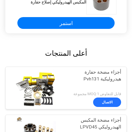
المكبس الهيدروليكي إصلاح حفارة
استمر
أعلى المنتجات
أجزاء مضخة حفارة
هيدروليكية Pvh131
قابل للتفاوض MOQ:1 مجموعة
الاتصال
أجزاء مضخة المكبس
الهيدروليكي LPVD45