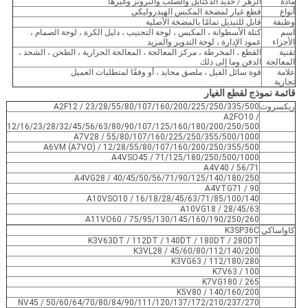
مادة
الزهر / حديد الدكتايل والصلب والبرونز وغيرها
أنواع
قطع غيار لمضخة المكبس الهيدروليكي
وظيفة
قابل للتبديل تمامًا بالمضخة الأصلية
اسم
كتلة الأسطوانة ، المكبس ، لوحة التجنيب ، دليل الكرة ، لوحة الصمام ،
الأجزاء
عمود الإدارة ، لوحة التدوير والمزيد
تقنية
القطع ، المخرطة ، مركز المعالجة ، المعالجة الحرارية ، الطحن ، الشحذ ،
المعالجة
الدفن وما إلى ذلك
علامة
قوة سائل الفيل ، ملصق محايد ، أو وفقًا لمتطلبات العميل
تجارية
قائمة نموذج لقطع الغيار
ريكسروث
A2F12 / 23/28/55/80/107/160/200/225/250/335/500
A2FO10 /
12/16/23/28/32/45/56/63/80/90/107/125/160/180/200/250/500
A7V28 / 55/80/107/160/225/250/355/500/1000
A6VM (A7VO) / 12/28/55/80/107/160/200/250/355/500
A4VSO45 / 71/125/180/250/500/1000
A4V40 / 56/71
A4VG28 / 40/45/50/56/71/90/125/140/180/250
A4VTG71 / 90
A10VSO10 / 16/18/28/45/63/71/85/100/140
A10VG18 / 28/45/63
A11VO60 / 75/95/130/145/160/190/250/260
كاواساكي
K3SP36C
K3V63DT / 112DT / 140DT / 180DT / 280DT
K3VL28 / 45/60/80/112/140/200
K3VG63 / 112/180/280
K7V63 / 100
K7VG180 / 265
K5V80 / 140/160/200
NV45 / 50/60/64/70/80/84/90/111/120/137/172/210/237/270