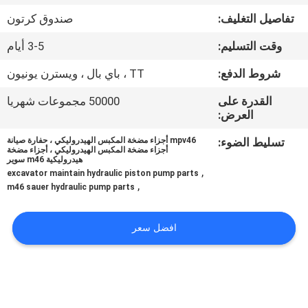
تفاصيل التغليف:
صندوق كرتون
مراقبة
وقت التسليم:
3-5 أيام
الجودة
شروط الدفع:
TT ، باي بال ، ويسترن يونيون
اتصل
القدرة على
50000 مجموعات شهريا
العرض:
بنا
تسليط الضوء:
mpv46 أجزاء مضخة المكبس الهيدروليكي ، حفارة صيانة
أجزاء مضخة المكبس الهيدروليكي ، أجزاء مضخة
هيدروليكية m46 سوير
أخبار
,
excavator maintain hydraulic piston pump parts
,
m46 sauer hydraulic pump parts
حالات
افضل سعر
خريطة
الموقع