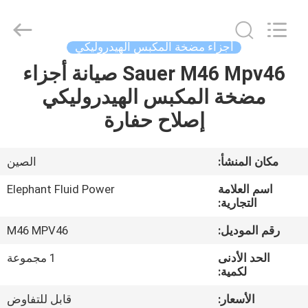
2026
Elephant
Fluid
Power
Co.,Ltd.
أجزاء مضخة المكبس الهيدروليكي
All
Rights
Reserved.
Sauer M46 Mpv46 صيانة أجزاء
منزل،
مضخة المكبس الهيدروليكي
بيت
إصلاح حفارة
منتجات
مكان المنشأ:
الصين
معلومات
اسم العلامة
Elephant Fluid Power
عنا
التجارية:
رقم الموديل:
M46 MPV46
جولة
الحد الأدنى
1 مجموعة
في
لكمية:
المعمل
الأسعار:
قابل للتفاوض