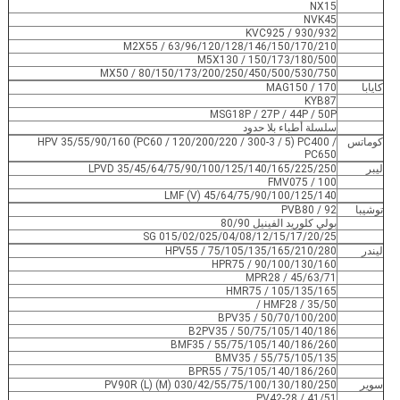
NX15
NVK45
KVC925 / 930/932
M2X55 / 63/96/120/128/146/150/170/210
M5X130 / 150/173/180/500
MX50 / 80/150/173/200/250/450/500/530/750
كايابا
MAG150 / 170
KYB87
MSG18P / 27P / 44P / 50P
سلسلة أطباء بلا حدود
كوماتس
HPV 35/55/90/160 (PC60 / 120/200/220 / 300-3 / 5) PC400 /
PC650
ليبر
LPVD 35/45/64/75/90/100/125/140/165/225/250
FMV075 / 100
LMF (V) 45/64/75/90/100/125/140
توشيبا
PVB80 / 92
بولي كلوريد الفينيل 80/90
SG 015/02/025/04/08/12/15/17/20/25
ليندر
HPV55 / 75/105/135/165/210/280
HPR75 / 90/100/130/160
MPR28 / 45/63/71
HMR75 / 105/135/165
HMF28 / 35/50 /
BPV35 / 50/70/100/200
B2PV35 / 50/75/105/140/186
BMF35 / 55/75/105/140/186/260
BMV35 / 55/75/105/135
BPR55 / 75/105/140/186/260
سوير
PV90R (L) (M) 030/42/55/75/100/130/180/250
PV42-28 / 41/51