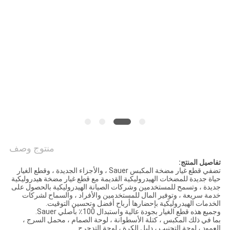
PRIVACY
POLICY
منتوج وصف
تفاصيل المنتج:
تضفي قطع غيار مضخة المكبس Sauer ، والأجزاء الجديدة ، وقطع الغيار
حياة جديدة للمضخات الهيدروليكية القديمة مع قطع غيار مضخة هيدروليكية
جديدة ، وتسمح للمستخدمين وشركات الصيانة الهيدروليكية بالحصول على
خدمة سريعة ، وتوفير المال للمستخدمين والأفراد ، والسماح لشركات
الخدمات الهيدروليكية بإحضارها أرباح أفضل وتحسين التوقيت.
وجميع هذه قطع الغيار بجودة عالية واستبدال 100٪ بأصلي Sauer.
بما في ذلك المكبس ، كتلة الأسطوانة ، لوحة الصمام ، محمل السرج ،
العمود ، لوحة التجنيب ، دليل الكرة ، لوحة التدحرج ...