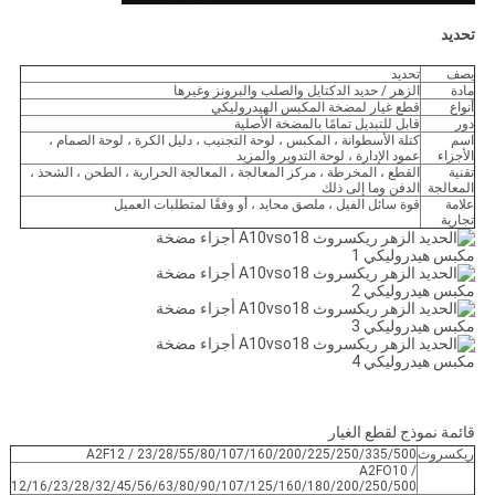
تحديد
يصف
تحديد
مادة
الزهر / حديد الدكتايل والصلب والبرونز وغيرها
أنواع
قطع غيار لمضخة المكبس الهيدروليكي
دور
قابل للتبديل تمامًا بالمضخة الأصلية
اسم
كتلة الأسطوانة ، المكبس ، لوحة التجنيب ، دليل الكرة ، لوحة الصمام ،
الأجزاء
عمود الإدارة ، لوحة التدوير والمزيد
تقنية
القطع ، المخرطة ، مركز المعالجة ، المعالجة الحرارية ، الطحن ، الشحذ ،
المعالجة
الدفن وما إلى ذلك
علامة
قوة سائل الفيل ، ملصق محايد ، أو وفقًا لمتطلبات العميل
تجارية
قائمة نموذج لقطع الغيار
ريكسروث
A2F12 / 23/28/55/80/107/160/200/225/250/335/500
A2FO10 /
12/16/23/28/32/45/56/63/80/90/107/125/160/180/200/250/500