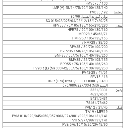
FMV075 / 100
LMF (V) 45/64/75/90/100/125/140
توشيبا
PVB80 / 92
بولي كلوريد الفينيل 80/90
SG 015/02/025/04/08/12/15/17/20/25
ليندر
HPV55 / 75/105/135/165/210/280
HPR75 / 90/100/130/160
MPR28 / 45/63/71
HMR75 / 105/135/165
HMF28 / 35/50 /
BPV35 / 50/70/100/200
B2PV35 / 50/75/105/140/186
BMF35 / 55/75/105/140/186/260
BMV35 / 55/75/105/135
BPR55 / 75/105/140/186/260
سوير
PV90R (L) (M) 030/42/55/75/100/130/180/250
PV42-28 / 41/51
SPV15 / 18
KRR (LRR) 025C / 030D / 038C / 045D
السيد (MS) 070/089/227/334
إيتون
3321/3331
4621/4631
5421/5431
78461/78462
فيكر
PVE12 / 21/45
TA19 / MFE19
PVM 018/020/045/050/057/063/074/081/098/106/131/141
PVH 57/74/98/131/141
PVB 5/6/10/15/20/29/45/90