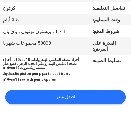
تفاصيل التغليف:
كرتون
مراقبة
وقت التسليم:
3-5 أيام
الجودة
شروط الدفع:
T / T ، ويسترن يونيون ، باي بال
اتصل
القدرة على
50000 مجموعات شهريا
العرض:
بنا
تسليط الضوء:
أجزاء مضخة المكبس الهيدروليكي a10vso18 ، أجزاء
مضخة المكبس الهيدروليكي الحديد الزهر ، قطع غيار
مضخة ريكسروث a10vso18
أخبار
,
,
hydraulic piston pump parts cast iron
a10vso18 rexroth pump spares
حالات
افضل سعر
خريطة
الموقع