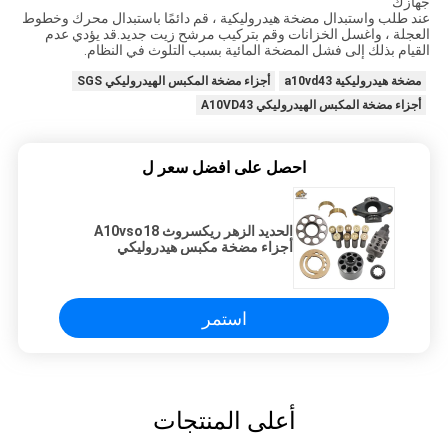
جهازك
عند طلب واستبدال مضخة هيدروليكية ، قم دائمًا باستبدال محرك وخطوط
العجلة ، واغسل الخزانات وقم بتركيب مرشح زيت جديد.قد يؤدي عدم
القيام بذلك إلى فشل المضخة المائية بسبب التلوث في النظام.
مضخة هيدروليكية a10vd43
أجزاء مضخة المكبس الهيدروليكي SGS
أجزاء مضخة المكبس الهيدروليكي A10VD43
احصل على افضل سعر ل
الحديد الزهر ريكسروث A10vso18
أجزاء مضخة مكبس هيدروليكي
استمر
أعلى المنتجات