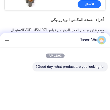
البستون صيانة خدمات
الاتصال
إصلاح
أجزاء مضخة المكبس الهيدروليكي
مضخة تروس من الحديد الزهر من فولفو VOE 14561971 للاستبدال
الأصلي
Jason Wu
مضخة تروس من الحديد الزهر من فولفو VOE 14537295 للاستبدال
الأصلي
11:01 AM
VOLLVO مضخة التروس الحديدية الصلبة VOE 14782798 للاستبدال
الأصلي
Good day, what product are you looking for?
فئات شعبية
جميع
أجزاء مضخة الريشة 
أجزاء مضخة المكبس 
الهيدروليكية
الهيدروليكي
مضخات الجرارات 
قطع غيار ماكينات البناء
الهيدروليكية