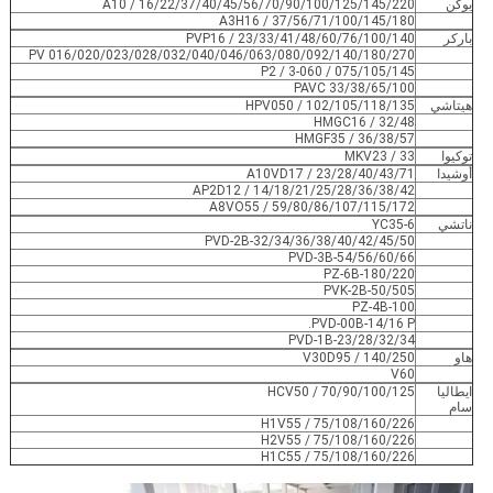
يوكن
A10 / 16/22/37/40/45/56/70/90/100/125/145/220
A3H16 / 37/56/71/100/145/180
باركر
PVP16 / 23/33/41/48/60/76/100/140
PV 016/020/023/028/032/040/046/063/080/092/140/180/270
P2 / 3-060 / 075/105/145
PAVC 33/38/65/100
هيتاشي
HPV050 / 102/105/118/135
HMGC16 / 32/48
HMGF35 / 36/38/57
توكيوا
MKV23 / 33
أوشيدا
A10VD17 / 23/28/40/43/71
AP2D12 / 14/18/21/25/28/36/38/42
A8VO55 / 59/80/86/107/115/172
ناتشي
YC35-6
PVD-2B-32/34/36/38/40/42/45/50
PVD-3B-54/56/60/66
PZ-6B-180/220
PVK-2B-50/505
PZ-4B-100
PVD-00B-14/16 P.
PVD-1B-23/28/32/34
هاو
V30D95 / 140/250
V60
ايطاليا
HCV50 / 70/90/100/125
سام
H1V55 / 75/108/160/226
H2V55 / 75/108/160/226
H1C55 / 75/108/160/226