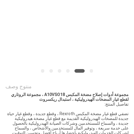
PRIVACY
POLICY
منتوج وصف
مجموعة أدوات إصلاح مضخة المكبس A10VSO18 ، مجموعة الروتاري
لقطع غيار المضخات الهيدروليكية ، استبدال ريكسروث
تفاصيل المنتج:
تضفي قطع غيار مضخة المكبس Rexroth ، وقطع جديدة ، وقطع غيار حياة
جديدة للمضخات الهيدروليكية القديمة مع قطع غيار مضخة هيدروليكية
جديدة ، والسماح للمستخدمين وشركات الصيانة الهيدروليكية بالحصول
على خدمة سريعة ، وتوفير المال للمستخدمين والأشخاص ، والسماح
لشركات الخدمات الهيدروليكية بإحضارها أرباح أفضل وتحسين التوقيت.