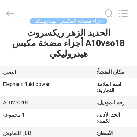
2026
Elephant
Fluid
Power
Co.,Ltd.
أجزاء مضخة المكبس الهيدروليكي
All
Rights
Reserved.
الحديد الزهر ريكسروث
منزل،
A10vso18 أجزاء مضخة مكبس
بيت
هيدروليكي
منتجات
مكان المنشأ:
الصين
معلومات
اسم العلامة
Elephant fluid power
عنا
التجارية:
رقم الموديل:
A10VSO18
جولة
الحد الأدنى
1 مجموعة
في
لكمية:
المعمل
الأسعار:
قابل للتفاوض