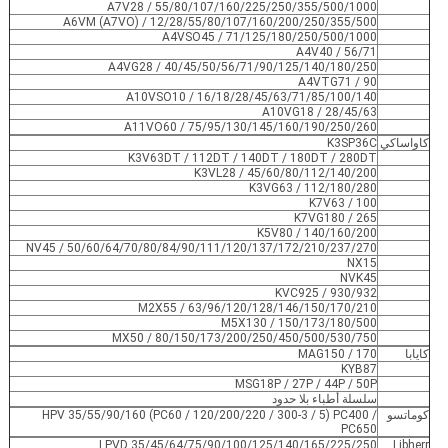
A7V28 / 55/80/107/160/225/250/355/500/1000
A6VM (A7VO) / 12/28/55/80/107/160/200/250/355/500
A4VSO45 / 71/125/180/250/500/1000
A4V40 / 56/71
A4VG28 / 40/45/50/56/71/90/125/140/180/250
A4VTG71 / 90
A10VSO10 / 16/18/28/45/63/71/85/100/140
A10VG18 / 28/45/63
A11VO60 / 75/95/130/145/160/190/250/260
كاواساكي
K3SP36C
K3V63DT / 112DT / 140DT / 180DT / 280DT
K3VL28 / 45/60/80/112/140/200
K3VG63 / 112/180/280
K7V63 / 100
K7VG180 / 265
K5V80 / 140/160/200
NV45 / 50/60/64/70/80/84/90/111/120/137/172/210/237/270
NX15
NVK45
KVC925 / 930/932
M2X55 / 63/96/120/128/146/150/170/210
M5X130 / 150/173/180/500
MX50 / 80/150/173/200/250/450/500/530/750
كايابا
MAG150 / 170
KYB87
MSG18P / 27P / 44P / 50P
سلسلة أطباء بلا حدود
كوماتسو
HPV 35/55/90/160 (PC60 / 120/200/220 / 300-3 / 5) PC400 /
PC650
LPVD 35/45/64/75/90/100/125/140/165/225/250
Libherr