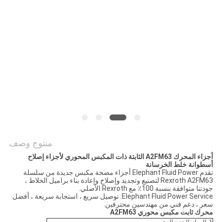
PRIVACY
POLICY
منتوج وصف
أجزاء المحرك A2FM63 الثابتة ذات المكبس المحوري لأجزاء إصلاح
أسطوانة خلط الخرسانة
تقدم Elephant Fluid Power أجزاء مضخة مكبس جديدة من سلسلة
Rexroth A2FM63 لتصنيع وتجديد وإصلاح وإعادة بناء براميل الخلاط ،
جودتنا متوافقة بنسبة 100٪ مع Rexroth الأصلي.
Elephant Fluid Power Service: توصيل سريع ، استجابة سريعة ، أفضل
سعر ، دعم فني من مهندسين محترفين.
محرك ثابت مكبس محوري A2FM63