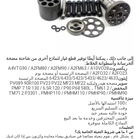
إلى جانب ذلك ، يمكننا أيضًا توفير قطع غيار لنماذج أخرى من شاحنة مضخة
الخرسانة وأسطوانة الخلاط
:
ريكسروث
A4VTG90 / A2FM80 / A2FM90 / A2FM63 / A10VO28
/ A2FO32 / A2FO23 المضخة الرئيسية أو مضخة بوم
إيتون
6423/6433/5423/5433/4623/4633 المضخة الرئيسية
سوير
مضخة هيدروليكية PV089 90R100 PV23 PV22 MF23 MF22
المخفض
PMP 7.1R 130 / 6.5R 120 / P90 P68 580L ، TM61.2 /
TM71.2 P3301 ، PMHP110 / PMHM110 / PMHP90 / PMHM90
ميزة تنافسية
100٪ استبدالها بالأصل
وقت التسليم السريع
جودة عالية بسعر جيد
الفنيين المحترفين وخدمة ما بعد البيع
النماذج الكاملة متوفرة
التعليمات
س 1.ما هي شروط التعبئة الخاصة بك؟
ج: بشكل عام ، نقوم بتعبئة بضائعنا في صناديق بيضاء محايدة وكرتون بني.إذا كان لديك