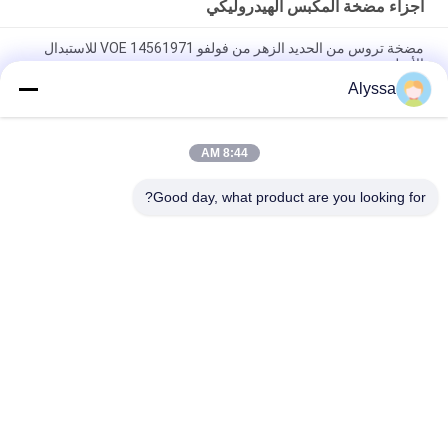
أجزاء مضخة المكبس الهيدروليكي
مضخة تروس من الحديد الزهر من فولفو VOE 14561971 للاستبدال
الأصلي
Alyssa
مضخة تروس من الحديد الزهر من فولفو VOE 14537295 للاستبدال
الأصلي
8:44 AM
VOLLVO مضخة التروس الحديدية الصلبة VOE 14782798 للاستبدال
الأصلي
Good day, what product are you looking for?
فئات شعبية
جميع
أجزاء مضخة الريشة 
أجزاء مضخة المكبس 
الهيدروليكية
الهيدروليكي
مضخات الجرارات 
قطع غيار ماكينات البناء
الهيدروليكية
مضخات المكبس 
محرك هيدروليكي مدار
الهيدروليكي