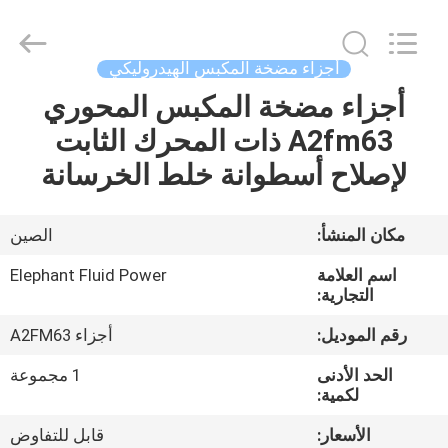
2026
Elephant
Fluid
Power
Co.,Ltd.
أجزاء مضخة المكبس الهيدروليكي
All
Rights
Reserved.
أجزاء مضخة المكبس المحوري
منزل،
A2fm63 ذات المحرك الثابت
بيت
لإصلاح أسطوانة خلط الخرسانة
منتجات
مكان المنشأ:
الصين
معلومات
اسم العلامة
Elephant Fluid Power
عنا
التجارية:
رقم الموديل:
أجزاء A2FM63
جولة
الحد الأدنى
1 مجموعة
في
لكمية:
المعمل
الأسعار:
قابل للتفاوض