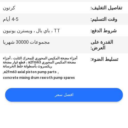
تفاصيل التغليف:
كرتون
مراقبة
وقت التسليم:
4-5 أيام
الجودة
شروط الدفع:
TT ، باي بال ، ويسترن يونيون
اتصل
القدرة على
مجموعات 30000 شهريا
العرض:
بنا
تسليط الضوء:
أجزاء مضخة المكبس المحوري للمحرك الثابت ، أجزاء
مضخة المكبس المحوري a2fm63 ، قطع غيار مضخة
ريكسروث بأسطوانة خلط الخرسانة
أخبار
,
,
a2fm63 axial piston pump parts
concrete mixing drum rexroth pump spares
حالات
افضل سعر
خريطة
الموقع