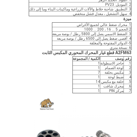
1. المواد: الحديد الزهر
2. الموديل: PV23
3. التطبيق: شاحنة خلاط والآلات الزراعية وماكينات البناء وما إلى ذلك
4. سهل التشغيل ، معدل فشل منخفض.
ميزة
1. محرك ضغط عالي لجميع الأغراض
2.الحجم 5 ... 16 ، 200 ... 1000
3. الضغط الاسمي يصل إلى 5800 رطل / بوصة مربعة
4. أقصى ضغط يصل إلى 6500 رطل / بوصة مربعة
5- الدوائر المفتوحة والمغلقة
6. نسخة متري
A2FM63 قطع غيار المحرك المحوري المكبس الثابت
رقم.
وصف
الكمية / المجموعة
1.
حاجز الاسطوانة
1
2.
لوحة الصمام
1
3.
مكبس بحلقة
7
4.
ضبط لوحة
1
5.
حلقة مع مكبس
14
6.
محرك شافت
1
7.
مركز PIN
1