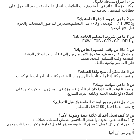
براءة اختراع مسجلة قانونًا ،
يمكننا حزم البضائع في الصناديق ذات العلامات التجارية الخاصة بك بعد الحصول على
خطابات التفويض الخاصة بك.
س 2.ما هي شروط الدفع الخاصة بك؟
ج: T / T 30٪ كوديعة ، و 70٪ قبل التسليم.سنعرض لك صور المنتجات والحزم
قبل دفع الرصيد.
س 3.ما هي شروط التسليم الخاصة بك؟
ج: EXW ، FOB ، CFR ، CIF ، DDU.
س 4.ماذا عن وقت التسليم الخاص بك؟
ج: بشكل عام ، سوف يستغرق الأمر من يوم إلى 10 أيام بعد استلام الدفعة
المقدمة.وقت التسليم المحدد يعتمد
على العناصر وكمية طلبك.
س 5.هل يمكن أن تنتج وفقا للعينات؟
ج: نعم ، يمكننا إنتاج العينات أو الرسومات الفنية.يمكننا بناء القوالب والتركيبات.
س 6.ما هي سياسة عينتك؟
ج: يمكننا توفير العينة إذا كان لدينا أجزاء جاهزة في المخزون ، ولكن يتعين على
العملاء دفع تكلفة العينة وتكلفة البريد السريع.
س 7.هل تختبر جميع البضائع الخاصة بك قبل التسليم؟
ج: نعم ، لدينا اختبار 100٪ قبل التسليم
س 8: كيف تجعل أعمالنا علاقة جيدة وطويلة الأمد؟
ج: 1.نحافظ على الجودة والسعر التنافسي لضمان استفادة عملائنا ؛
2. نحن نحترم كل عميل كصديق لنا ونقوم بصدق بأعمال تجارية وتكوين صداقات معهم
،
لا يهم من أين أتوا.