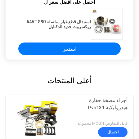
احصل على افضل سعر ل
استبدال قطع غيار سلسلة A4VTG90
ريكسروث حديد الدكتايل
استمر
أعلى المنتجات
أجزاء مضخة حفارة
هيدروليكية Pvh131
قابل للتفاوض MOQ:1 مجموعة
الاتصال