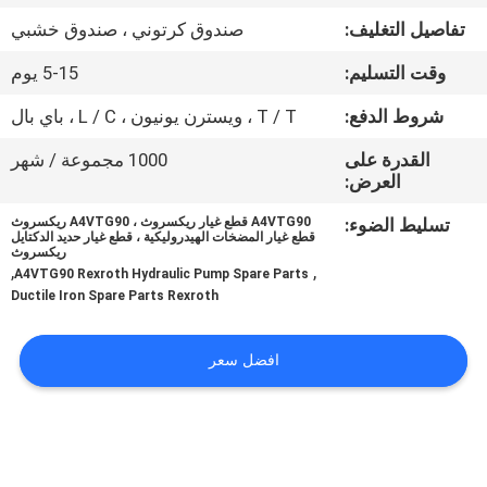
تفاصيل التغليف:
صندوق كرتوني ، صندوق خشبي
مراقبة
وقت التسليم:
5-15 يوم
الجودة
شروط الدفع:
T / T ، ويسترن يونيون ، L / C ، باي بال
اتصل
القدرة على
1000 مجموعة / شهر
العرض:
بنا
تسليط الضوء:
A4VTG90 قطع غيار ريكسروث ، A4VTG90 ريكسروث
قطع غيار المضخات الهيدروليكية ، قطع غيار حديد الدكتايل
ريكسروث
أخبار
,
,
A4VTG90 Rexroth Hydraulic Pump Spare Parts
Ductile Iron Spare Parts Rexroth
حالات
افضل سعر
خريطة
الموقع