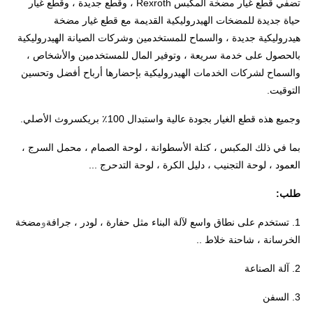
تضفي قطع غيار مضخة المكبس Rexroth ، وقطع جديدة ، وقطع غيار
حياة جديدة للمضخات الهيدروليكية القديمة مع قطع غيار مضخة
هيدروليكية جديدة ، والسماح للمستخدمين وشركات الصيانة الهيدروليكية
بالحصول على خدمة سريعة ، وتوفير المال للمستخدمين والأشخاص ،
والسماح لشركات الخدمات الهيدروليكية بإحضارها أرباح أفضل وتحسين
التوقيت.
وجميع هذه قطع الغيار بجودة عالية واستبدال 100٪ بريكسروث الأصلي.
بما في ذلك المكبس ، كتلة الأسطوانة ، لوحة الصمام ، محمل السرج ،
العمود ، لوحة التجنيب ، دليل الكرة ، لوحة التدحرج ...
طلب:
1. تستخدم على نطاق واسع لآلة البناء مثل حفارة ، لودر ، جرافة
و
مضخة
الخرسانة ، شاحنة خلاط ..
2. آلة الصناعة
3. السفن