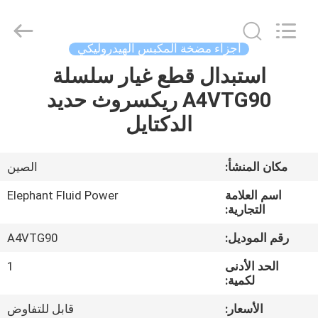
2026
Elephant
Fluid
Power
Co.,Ltd.
أجزاء مضخة المكبس الهيدروليكي
All
Rights
Reserved.
استبدال قطع غيار سلسلة
منزل،
A4VTG90 ريكسروث حديد
بيت
الدكتايل
منتجات
مكان المنشأ:
الصين
معلومات
اسم العلامة
Elephant Fluid Power
عنا
التجارية:
رقم الموديل:
A4VTG90
جولة
الحد الأدنى
1
في
لكمية:
المعمل
الأسعار:
قابل للتفاوض