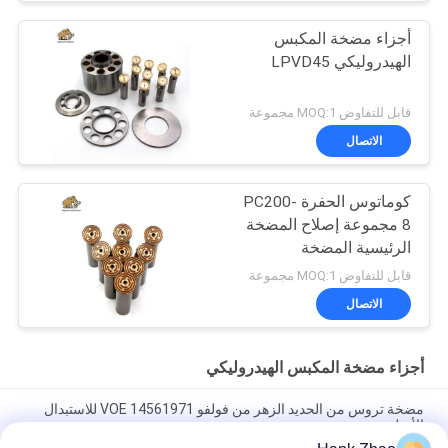
أجزاء مضخة المكبس
الهيدروليكي LPVD45
قابل للتفاوض MOQ:1 مجموعة
الاتصال
كوماتوس الحفرة PC200-
8 مجموعة إصلاح المضخة
الرئيسية المضخة
الهيدروليكية جزء مضخة
قابل للتفاوض MOQ:1 مجموعة
البستون صيانة خدمات
الاتصال
إصلاح
أجزاء مضخة المكبس الهيدروليكي
مضخة تروس من الحديد الزهر من فولفو VOE 14561971 للاستبدال
الأصلي