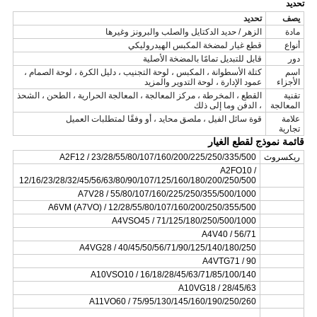
تحديد
يصف
تحديد
مادة
الزهر / حديد الدكتايل والصلب والبرونز وغيرها
أنواع
قطع غيار لمضخة المكبس الهيدروليكي
دور
قابل للتبديل تمامًا بالمضخة الأصلية
اسم
كتلة الأسطوانة ، المكبس ، لوحة التجنيب ، دليل الكرة ، لوحة الصمام ،
الأجزاء
عمود الإدارة ، لوحة التدوير والمزيد
تقنية
القطع ، المخرطة ، مركز المعالجة ، المعالجة الحرارية ، الطحن ، الشحذ
المعالجة
، الدفن وما إلى ذلك
علامة
قوة سائل الفيل ، ملصق محايد ، أو وفقًا لمتطلبات العميل
تجارية
قائمة نموذج لقطع الغيار
ريكسروث
A2F12 / 23/28/55/80/107/160/200/225/250/335/500
A2FO10 /
12/16/23/28/32/45/56/63/80/90/107/125/160/180/200/250/500
A7V28 / 55/80/107/160/225/250/355/500/1000
A6VM (A7VO) / 12/28/55/80/107/160/200/250/355/500
A4VSO45 / 71/125/180/250/500/1000
A4V40 / 56/71
A4VG28 / 40/45/50/56/71/90/125/140/180/250
A4VTG71 / 90
A10VSO10 / 16/18/28/45/63/71/85/100/140
A10VG18 / 28/45/63
A11VO60 / 75/95/130/145/160/190/250/260