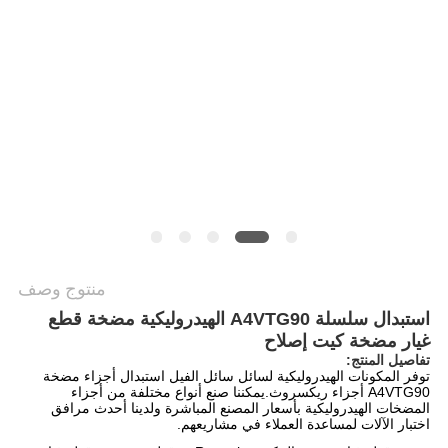
PRIVACY
POLICY
منتوج وصف
استبدال سلسلة A4VTG90 الهيدروليكية مضخة قطع
غيار مضخة كيت إصلاح
تفاصيل المنتج:
توفر المكونات الهيدروليكية لسائل سائل الفيل استبدال أجزاء مضخة
A4VTG90 أجزاء ريكسروث.يمكننا صنع أنواع مختلفة من أجزاء
المضخات الهيدروليكية بأسعار المصنع المباشرة ولدينا أحدث مرافق
اختبار الآلات لمساعدة العملاء في مشاريعهم.