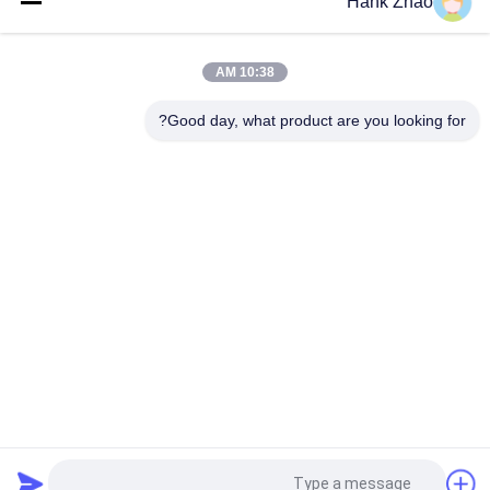
Hank Zhao
مضخة تروس من الحديد الزهر من فولفو VOE 14537295 للاستبدال
الأصلي
10:38 AM
VOLLVO مضخة التروس الحديدية الصلبة VOE 14782798 للاستبدال
الأصلي
Good day, what product are you looking for?
فئات شعبية
جميع
أجزاء مضخة الريشة 
أجزاء مضخة المكبس 
الهيدروليكية
الهيدروليكي
مضخات الجرارات 
قطع غيار ماكينات البناء
الهيدروليكية
مضخات المكبس 
محرك هيدروليكي مدار
الهيدروليكي
وحدة التوجيه يدور في 
صمام اتجاهي 
مدارrol
هيدروليكي