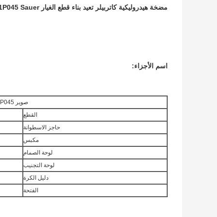
مضخة هيدروليكية كاتربيلر تعيد بناء قطع الغيار H1P045 Sauer جزء ما بعد البيع
اسم الأجزاء:
صوير H1P045
القطع
حاجز الاسطوانة
مكبس
لوحة الصمام
لوحة التجنيب
دليل الكرة
الفتحة