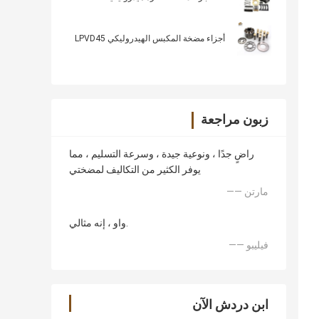
أجزاء مضخة المكبس الهيدروليكي LPVD45
زبون مراجعة
راضٍ جدًا ، ونوعية جيدة ، وسرعة التسليم ، مما
يوفر الكثير من التكاليف لمضختي
—— مارتن
واو ، إنه مثالي.
—— فيليبو
ابن دردش الآن