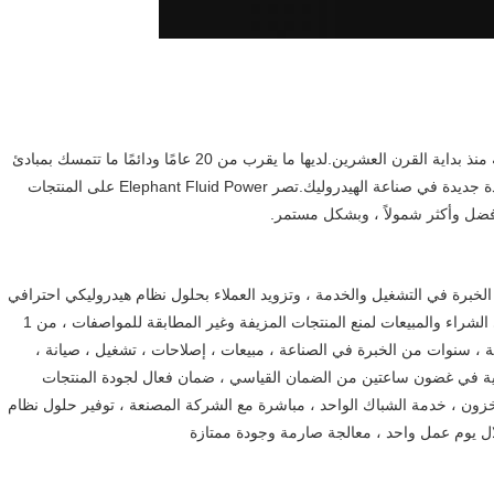
تعمل شركة Elephant Fluid Power في الأعمال الهيدروليكية منذ بداية القرن العشرين.لديها ما يقرب من 20 عامًا ودائمًا ما تتمسك بمبادئ
"الجودة أولاً" و "الائتمان أولاً" و "عدم الشكوى" ، وأصبحت رائدة جديدة في صناعة الهيدروليك.تصر Elephant Fluid Power على المنتجات
 أفضل وأكثر شمولاً ، وبشكل مستمر.
 الفني بسنوات عديدة من الخبرة في التشغيل والخدمة ، وتزويد العملاء بحلول نظام هيدروليكي احترافي
، وضمان جودة المنتجات ، ولدينا سنوات عديدة من الخبرة في الشراء والمبيعات لمنع المنتجات المزيفة وغير المطابقة للمواصفات ، من 1
فاقية ، سنوات من الخبرة في الصناعة ، مبيعات ، إصلاحات ، تشغيل ، صيانة ،
نية في غضون ساعتين من الضمان القياسي ، ضمان فعال لجودة المنتجات
 وقت التسليم المجاني 1300 نوعًا في المخزون ، خدمة الشباك الواحد ، مباشرة مع الشركة المصنعة ، توفير حلول نظام
ال يوم عمل واحد ، معالجة صارمة وجودة ممتازة