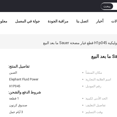
يبحث
لات
أخبار
اتصل بنا
مراقبة الجودة
جولة في المعمل
معلوم
تفاصيل المنتج:
مكان المنشأ:
الصين
اسم العلامة التجارية:
Elephant Fluid Power
رقم الموديل:
H1P045
شروط الدفع والشحن:
الحد الأدنى لكمية:
1 قطعة
تفاصيل التغليف:
صندوق كرتون
وقت التسليم:
3 أيام عمل