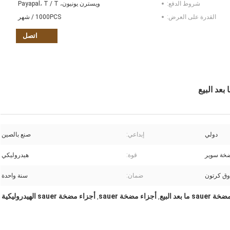
شروط الدفع:
ويسترن يونيون، Payapal، T / T
القدرة على العرض:
1000PCS / شهر
اتصل
دولي
إبداعي:
صنع بالصين
ضخة سوير
قوة:
هيدروليكي
ق كرتون
ضمان:
سنة واحدة
ما بعد البيع
أجزاء مضخة sauer
أجزاء مضخة sauer الهيدروليكية
,
,