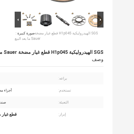
SGS الهيدروليكية H1p045 قطع غيار مضخة
صورة كبيرة :
Sauer ما بعد البيع
SGS الهيدروليكية H1p045 قطع غيار مضخة Sauer ما بعد البيع
وصف
براعه:
تستخدم:
أجزاء م
التعبئة:
صندو
قطع غيار مضخة sauer 
إبراز: