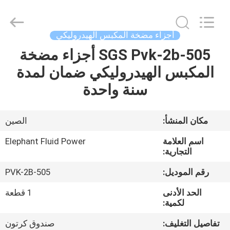
2026
Elephant
Fluid
Power
Co.,Ltd.
أجزاء مضخة المكبس الهيدروليكي
All
Rights
Reserved.
SGS Pvk-2b-505 أجزاء مضخة
منزل،
المكبس الهيدروليكي ضمان لمدة
بيت
سنة واحدة
منتجات
مكان المنشأ:
الصين
معلومات
اسم العلامة
Elephant Fluid Power
عنا
التجارية:
رقم الموديل:
PVK-2B-505
جولة
الحد الأدنى
1 قطعة
في
لكمية:
المعمل
تفاصيل التغليف:
صندوق كرتون