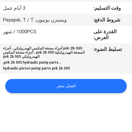
وقت التسليم:
3 أيام عمل
مراقبة
شروط الدفع:
ويسترن يونيون، Payapal، T / T
الجودة
القدرة على
1000PCS / شهر
العرض:
اتصل
تسليط الضوء:
pvk-2b-505 أجزاء مضخة المكبس الهيدروليكي ، أجزاء
بنا
المضخة الهيدروليكية pvk 2b 505 ، أجزاء مضخة المكبس
الهيدروليكي pvk 2b 505
,
,
pvk 2b 505 hydraulic pump parts
hydraulic piston pump parts pvk 2b 505
أخبار
افضل سعر
حالات
خريطة
الموقع