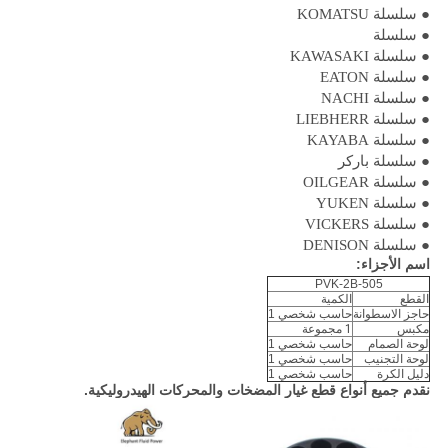
● سلسلة KOMATSU
● سلسلة
● سلسلة KAWASAKI
● سلسلة EATON
● سلسلة NACHI
● سلسلة LIEBHERR
● سلسلة KAYABA
● سلسلة باركر
● سلسلة OILGEAR
● سلسلة YUKEN
● سلسلة VICKERS
● سلسلة DENISON
اسم الأجزاء:
PVK-2B-505
القطع
الكمية
حاجز الاسطوانة
حاسب شخصي 1
مكبس
1 مجموعة
لوحة الصمام
حاسب شخصي 1
لوحة التجنيب
حاسب شخصي 1
دليل الكرة
حاسب شخصي 1
نقدم جميع أنواع قطع غيار المضخات والمحركات الهيدروليكية.