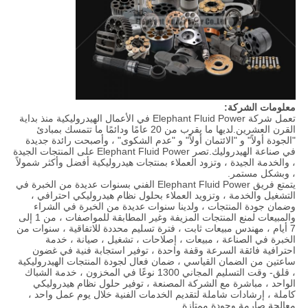
معلومات الشركة:
تعمل شركة Elephant Fluid Power في الأعمال الهيدروليكية منذ بداية
القرن العشرين.لديها ما يقرب من 20 عامًا ودائمًا ما تتمسك بمبادئ
"الجودة أولاً" و "الائتمان أولاً" و "عدم الشكوى" ، وأصبحت رائدة جديدة
في صناعة الهيدروليك.تصر Elephant Fluid Power على المنتجات الجيدة
، والخدمة الجيدة ، وتزود العملاء بمنتجات هيدروليكية أفضل وأكثر شمولاً
، وبشكل مستمر.
يتمتع فريق Elephant Fluid Power الفني بسنوات عديدة من الخبرة في
التشغيل والخدمة ، وتزويد العملاء بحلول نظام هيدروليكي احترافي ،
وضمان جودة المنتجات ، ولدينا سنوات عديدة من الخبرة في الشراء
والمبيعات لمنع المنتجات المزيفة وغير المطابقة للمواصفات ، من 1 إلى
7 أيام ، مهندس مبيعات ثابت ، فترة تسليم محددة للاتفاقية ، سنوات من
الخبرة في الصناعة ، مبيعات ، إصلاحات ، تشغيل ، صيانة ، خدمة
احترافية فائقة السرعة وقفة واحدة ، توفير استجابة فنية في غضون
ساعتين من الضمان القياسي ، ضمان فعال لجودة المنتجات الهيدروليكية
، قلق- وقت التسليم المجاني 1300 نوعًا في المخزون ، خدمة الشباك
الواحد ، مباشرة مع الشركة المصنعة ، توفير حلول نظام هيدروليكي
كاملة ، إرشادات شاملة لتقديم الخدمات الفنية خلال يوم عمل واحد ،
معالجة صارمة وجودة ممتازة