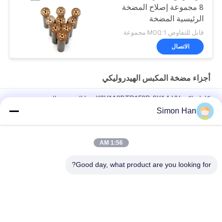
8 مجموعة إصلاح المضخة
الرئيسية المضخة
الهيدروليكية جزء مضخة
قابل للتفاوض MOQ:1 مجموعة
البستون صيانة خدمات
الاتصال
إصلاح
أجزاء مضخة المكبس الهيدروليكي
كاواساكي K3V112DTP1F9R-9Y14-HV جنبا إلى جنب المضخة
الهيدروليكية الرئيسية
Simon Han
باركر مضخة مكبس محوري متغيرة الضغط للخدمة الشاقة
PV140R1K1T1NMMC.
1:56 AM
C101-25-LMS مضخة التروس الهيدروليكية الثقيلة
Good day, what product are you looking for?
فئات شعبية
جميع
أجزاء مضخة الريشة 
أجزاء مضخة المكبس 