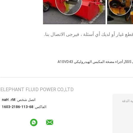
 غيار أو لديك أي أسئلة ، فيرجى الاتصال بنا.
,
S
أجزاء مضخة المكبس الهيدروليكي A10VD43
ELEPHANT FLUID POWER CO.,LTD
اتصل شخص:
Mr. Han
الفاكس:
86-311-6812-3061