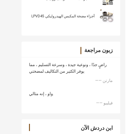
أجزاء مضخة المكبس الهيدروليكي LPVD45
زبون مراجعة
راضٍ جدًا ، ونوعية جيدة ، وسرعة التسليم ، مما
يوفر الكثير من التكاليف لمضختي
—— مارتن
واو ، إنه مثالي.
—— فيليبو
ابن دردش الآن