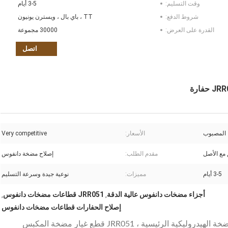
وقت التسليم:
3-5 أيام
شروط الدفع:
TT ، باي بال ، ويسترن يونيون
القدرة على العرض:
30000 مجموعة
اتصل
المصبوب
الأسعار:
Very competitive
مقدم الطلب:
إصلاح مضخة دانفوس
3-5 أيام
مميزات:
نوعية جيدة وسرعة التسليم
أجزاء مضخات دانفوس عالية الدقة
JRR051 قطاعات مضخات دانفوس
,
,
إصلاح الحفارات قطاعات مضخات دانفوس
ضخة الهيدروليكية الرئيسية ،
JRR051
قطع غيار مضخة المكبس