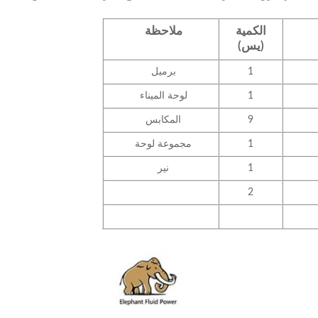
الكمية
ملاحظة
(يس)
1
برميل
1
لوحة الميناء
9
المكابس
1
مجموعة لوحة
1
نير
2