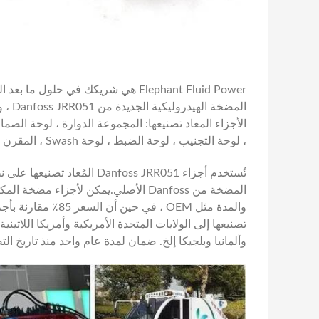
Elephant Fluid Power هي شريكك في حلول ما بعد البيع
المضخة الهيدروليكية الجديدة من Danfoss JRR051 ، والتي تتراوح من JRR045 ، JRR051 ، JRR060 ، JRR065
الأجزاء المعاد تصنيعها: المجموعة الدوارة ، لوحة الصمام
، لوحة التجنيب ، لوحة الضبط ، لوحة Swash ، المقرن ، عمود الإدارة ، مضخة الشحن وأجزاء أخرى.
تُستخدم أجزاء Danfoss JRR051 
تصنيعها إلى الولايات المتحدة الأمريكية وأمريكا اللاتين
وألمانيا وبلجيكا إلخ. ضمان لمدة عام واحد منذ تاريخ الت