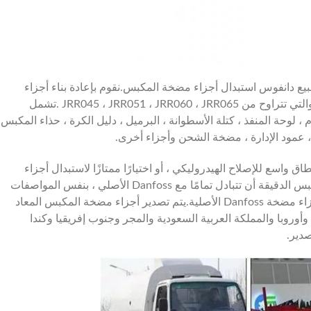
دانفوس
استبدال أجزاء مضخة المكبس.نقوم بإعادة بناء أجزاء
.تشمل
 ، لوحة المنفذ ، كتلة الأسطوانة ، البرميل ، دليل الكرة ، حذاء المكبس
المُعاد تصنيعها على نطاق واسع للإصلاح الهيدروليكي ، أو اختيارًا ممتازًا لاستبدال أجزاء
المضخة من Danfoss الأصلي.يمكن لأجزاء مضخة المكبس الدقيقة أن تتبادل تمامًا مع Danfoss الأصلي ، بنفس المواصفات
والمدة مثل OEM ، في حين أن السعر 85٪ مقارنة بأجزاء مضخة Danfoss الأصلية.يتم تصدير أجزاء مضخة المكبس المعاد
ية وأوروبا والمملكة العربية السعودية والمجر وجنوب إفريقيا وكندا
صدير.