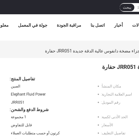
يبحث
لات
أخبار
اتصل بنا
مراقبة الجودة
جولة في المعمل
معلوم
اء مضخة دانفوس عالية الدقة جديدة JRR051 حفارة
ة
تفاصيل المنتج:
مكان المنشأ:
الصين
اسم العلامة التجارية:
Elephant Fluid Power
رقم الموديل:
JRR051
شروط الدفع والشحن:
الحد الأدنى لكمية:
1 مجموعة
الأسعار:
قابل للتفاوض
تفاصيل التغليف:
كرتون أو حسب متطلبات العملاء