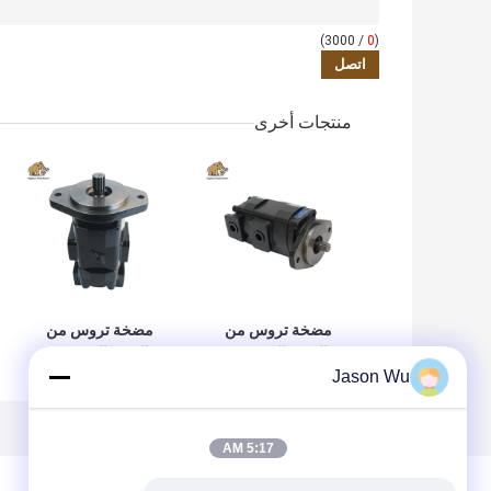
/ 3000)
0
(
منتجات أخرى
مضخة تروس من
مضخة تروس من
الحديد الزهر من
الحديد الزهر من
فولفو VOE
فولفو VOE
Jason Wu
14561971 للاستبدال
14537295 للاستبدال
الأصلي
الأصلي
5:17 AM