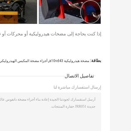
إذا كنت بحاجة إلى مضخات هيدروليكية أو محركات أو قطع
,
بطاقة:
مضخة هيدروليكية a10vd43
أجزاء مضخة المكبس الهيدروليكي GS
تفاصيل الاتصال
إرسال استفسارك مباشرة لنا