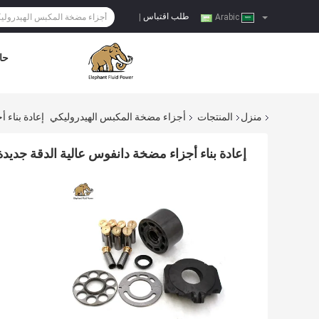
طلب اقتباس
|
Arabic
حا
منزل
المنتجات
أجزاء مضخة المكبس الهيدروليكي
إعادة بناء أجز
إعادة بناء أجزاء مضخة دانفوس عالية الدقة جديدة JRR051 حفار