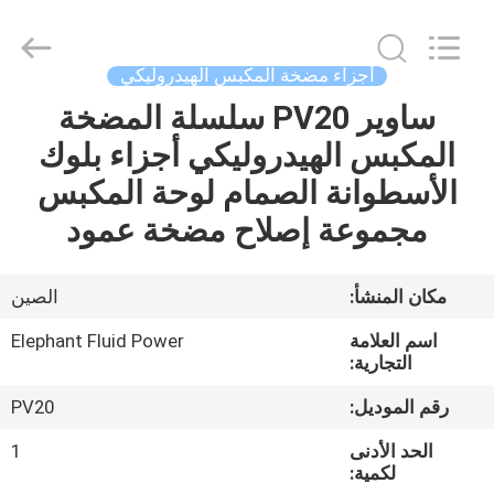
2026
Elephant
Fluid
Power
Co.,Ltd.
أجزاء مضخة المكبس الهيدروليكي
All
Rights
Reserved.
ساوير PV20 سلسلة المضخة
منزل،
المكبس الهيدروليكي أجزاء بلوك
بيت
الأسطوانة الصمام لوحة المكبس
منتجات
مجموعة إصلاح مضخة عمود
معلومات
مكان المنشأ:
الصين
عنا
اسم العلامة
Elephant Fluid Power
التجارية:
جولة
رقم الموديل:
PV20
في
الحد الأدنى
1
المعمل
لكمية: