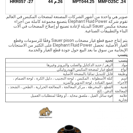
24. MMFO25C
25.MPT044
26.م 44
27- HRR057
صوير هي واحدة من أشهر الشركات المصنعة لمضخات المكبس في العالم.
تقوم شركة Elephant Fluid Power بتصنيع مجموعة كاملة من أجزاء
مضخة مكبس Sauer البديلة لإعادة تصنيع أو إصلاح المضخات في آلات
البناء والتطبيقات الصناعية.
يتم إنتاج جميع قطع غيار مضخات Sauer pison وفقًا للرسومات وقطع
الغيار الأصلية. تحصل Elephant Fluid Power على الكثير من الاستجابات
الإيجابية من سوق ما بعد البيع حول جودة قطع الغيار والخدمة.
ينسب
ينسب
تحديد
مواد
الزهر / حديد الدكتايل والصلب والبرونز وغيرها
أنواع
قطع غيار لمضخة المكبس الهيدروليكي
وظيفة
قابل للتبديل تمامًا بالمضخة الأصلية
اسم
كتلة الأسطوانة ، المكبس ، لوحة التجنيب ، دليل الكرة ، لوحة الصمام ،
الأجزاء
عمود القيادة ، لوحة التدوير والمزيد
تقنية
القطع ، المخرطة ، مركز المعالجة ، المعالجة الحرارية ، الطحن ، الشحذ ،
المعالجة
الدفن ، إلخ
علامة
قوة سائل الفيل ، ملصق محايد ، أو وفقًا لمتطلبات العميل
تجارية