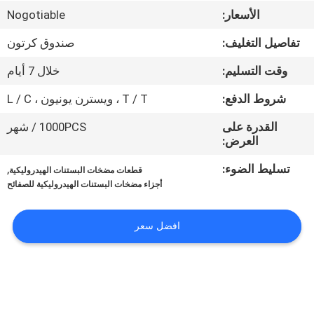
الأسعار:
Nogotiable
مراقبة
تفاصيل التغليف:
صندوق كرتون
الجودة
وقت التسليم:
خلال 7 أيام
اتصل
شروط الدفع:
T / T ، ويسترن يونيون ، L / C
بنا
القدرة على
1000PCS / شهر
العرض:
أخبار
تسليط الضوء:
,
قطعات مضخات البستنات الهيدروليكية
أجزاء مضخات البستنات الهيدروليكية للصفائح
حالات
افضل سعر
خريطة
الموقع