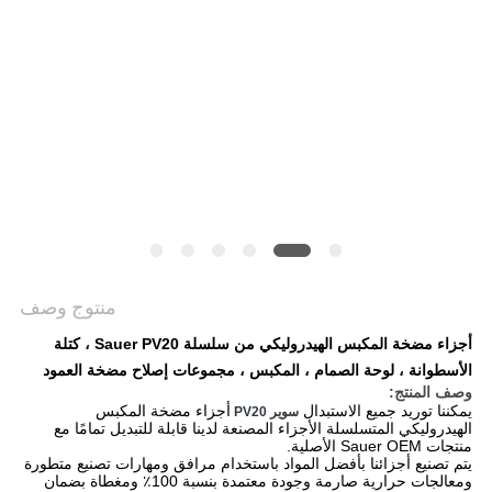
PRIVACY
POLICY
منتوج وصف
أجزاء مضخة المكبس الهيدروليكي من سلسلة Sauer PV20 ، كتلة
الأسطوانة ، لوحة الصمام ، المكبس ، مجموعات إصلاح مضخة العمود
وصف المنتج:
يمكننا توريد جميع الاستبدال
أجزاء مضخة المكبس
سوير PV20
الهيدروليكي المتسلسلة الأجزاء المصنعة لدينا قابلة للتبديل تمامًا مع
منتجات Sauer OEM الأصلية.
يتم تصنيع أجزائنا بأفضل المواد باستخدام مرافق ومهارات تصنيع متطورة
ومعالجات حرارية صارمة وجودة معتمدة بنسبة 100٪ ومغطاة بضمان