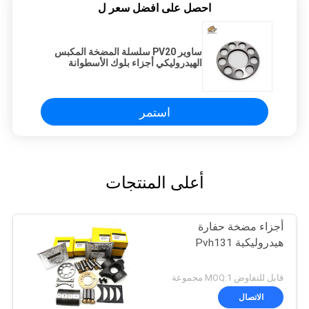
احصل على افضل سعر ل
ساوير PV20 سلسلة المضخة المكبس
الهيدروليكي أجزاء بلوك الأسطوانة
الصمام لوحة المكبس مجموعة إصلاح
مضخة عمود
استمر
أعلى المنتجات
أجزاء مضخة حفارة
هيدروليكية Pvh131
قابل للتفاوض MOQ:1 مجموعة
الاتصال