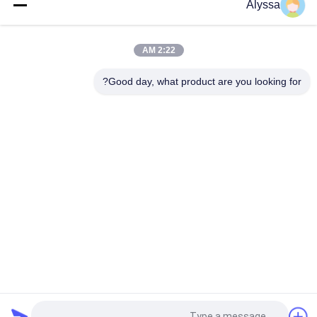
Alyssa
مضخة تروس من الحديد الزهر من فولفو VOE 14537295 للاستبدال
الأصلي
2:22 AM
VOLLVO مضخة التروس الحديدية الصلبة VOE 14782798 للاستبدال
الأصلي
Good day, what product are you looking for?
فئات شعبية
جميع
أجزاء مضخة الريشة 
أجزاء مضخة المكبس 
الهيدروليكية
الهيدروليكي
مضخات الجرارات 
قطع غيار ماكينات البناء
الهيدروليكية
مضخات المكبس 
محرك هيدروليكي مدار
الهيدروليكي
وحدة التوجيه يدور في 
صمام اتجاهي 
مدارrol
هيدروليكي