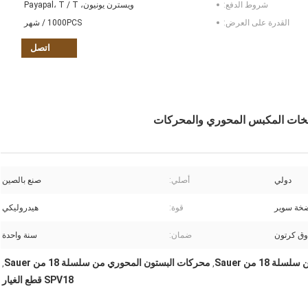
شروط الدفع:
ويسترن يونيون، Payapal، T / T
القدرة على العرض:
1000PCS / شهر
اتصل
دولي
أصلي:
صنع بالصين
ضخة سوير
قوة:
هيدروليكي
ق كرتون
ضمان:
سنة واحدة
1 من Sauer
محركات البستون المحوري من سلسلة 18 من Sauer
,
,
SPV18 قطع الغيار