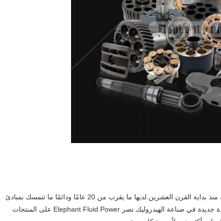
تعمل شركة Elephant Fluid Power في الأعمال الهيدروليكية منذ بداية القرن العشرين.لديها ما يقرب من 20 عامًا ودائمًا ما تتمسك بمبادئ
"الجودة أولاً" و "الائتمان أولاً" و "عدم الشكوى" ، وأصبحت رائدة جديدة في صناعة الهيدروليك.تصر Elephant Fluid Power على المنتجات