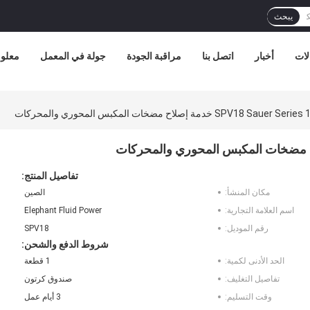
يبحث
لات
أخبار
اتصل بنا
مراقبة الجودة
جولة في المعمل
معلوم
تفاصيل المنتج:
مكان المنشأ:
الصين
اسم العلامة التجارية:
Elephant Fluid Power
رقم الموديل:
SPV18
شروط الدفع والشحن:
الحد الأدنى لكمية:
1 قطعة
تفاصيل التغليف:
صندوق كرتون
وقت التسليم:
3 أيام عمل