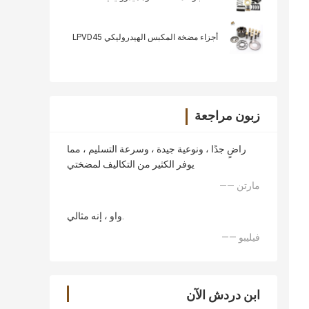
أجزاء مضخة المكبس الهيدروليكي LPVD45
زبون مراجعة
راضٍ جدًا ، ونوعية جيدة ، وسرعة التسليم ، مما
يوفر الكثير من التكاليف لمضختي
—— مارتن
واو ، إنه مثالي.
—— فيليبو
ابن دردش الآن