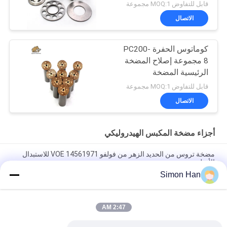
قابل للتفاوض MOQ:1 مجموعة
الاتصال
كوماتوس الحفرة PC200-
8 مجموعة إصلاح المضخة
الرئيسية المضخة
الهيدروليكية جزء مضخة
قابل للتفاوض MOQ:1 مجموعة
البستون صيانة خدمات
الاتصال
إصلاح
أجزاء مضخة المكبس الهيدروليكي
مضخة تروس من الحديد الزهر من فولفو VOE 14561971 للاستبدال
الأصلي
Simon Han
مضخة تروس من الحديد الزهر من فولفو VOE 14537295 للاستبدال
الأصلي
2:47 AM
VOLLVO مضخة التروس الحديدية الصلبة VOE 14782798 للاستبدال
الأصلي