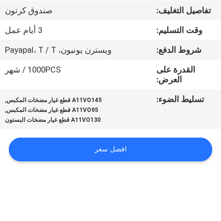
تفاصيل التغليف:
صندوق كرتون
مراقبة
وقت التسليم:
3 أيام عمل
الجودة
شروط الدفع:
ويسترن يونيون، Payapal، T / T
اتصل
القدرة على
1000PCS / شهر
العرض:
بنا
تسليط الضوء:
,
A11VO145 قطع غيار مضخات المكبس
,
A11VO95 قطع غيار مضخات المكبس
أخبار
A11VO130 قطع غيار مضخات البستون
حالات
افضل سعر
خريطة
الموقع