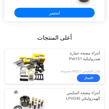
الفحم
استمر
أعلى المنتجات
أجزاء مضخة حفارة
هيدروليكية Pvh131
قابل للتفاوض MOQ:1 مجموعة
الاتصال
أجزاء مضخة المكبس
الهيدروليكي LPVD45