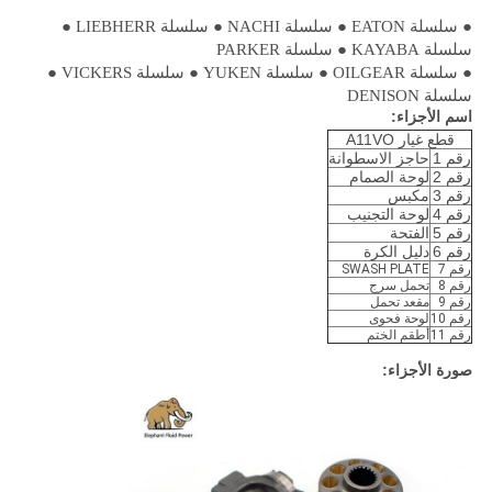
● سلسلة EATON ● سلسلة NACHI ● سلسلة LIEBHERR ●
سلسلة KAYABA ● سلسلة PARKER
● سلسلة OILGEAR ● سلسلة YUKEN ● سلسلة VICKERS ●
سلسلة DENISON
اسم الأجزاء:
قطع غيار A11VO
رقم 1
حاجز الاسطوانة
رقم 2
لوحة الصمام
رقم 3
مكبس
رقم 4
لوحة التجنيب
رقم 5
الفتحة
رقم 6
دليل الكرة
رقم 7
SWASH PLATE
رقم 8
تحمل سرج
رقم 9
مقعد تحمل
رقم 10
لوحة فحوى
رقم 11
أطقم الختم
صورة الأجزاء: