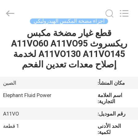
2026
Elephant
Fluid
Power
Co.,Ltd.
أجزاء مضخة المكبس الهيدروليكي
All
Rights
Reserved.
قطع غيار مضخة مكبس
منزل،
ريكسروث A11VO60 A11VO95
بيت
A11VO130 A11VO145 لخدمة
منتجات
إصلاح معدات تعدين الفحم
معلومات
مكان المنشأ:
الصين
عنا
اسم العلامة
Elephant Fluid Power
التجارية:
جولة
رقم الموديل:
A11VO
في
الحد الأدنى
1 قطعة
المعمل
لكمية: