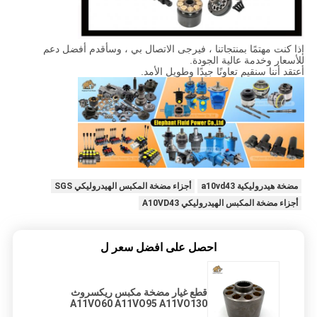
إذا كنت مهتمًا بمنتجاتنا ، فيرجى الاتصال بي ، وسأقدم أفضل دعم
للأسعار وخدمة عالية الجودة.
أعتقد أننا سنقيم تعاونًا جيدًا وطويل الأمد.
مضخة هيدروليكية a10vd43
أجزاء مضخة المكبس الهيدروليكي SGS
أجزاء مضخة المكبس الهيدروليكي A10VD43
احصل على افضل سعر ل
قطع غيار مضخة مكبس ريكسروث
A11VO60 A11VO95 A11VO130
A11VO145 لخدمة إصلاح معدات تعدين