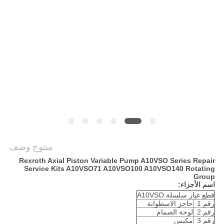
PRIVACY
POLICY
منتوج وصف
Rexroth Axial Piston Variable Pump A10VSO Series Repair
Service Kits A10VSO71 A10VSO100 A10VSO140 Rotating
Group
اسم الأجزاء:
قطع غيار سلسلة A10VSO
رقم 1
حاجز الاسطوانة
رقم 2
لوحة الصمام
رقم 3
مكبس