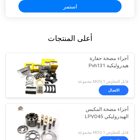
استمر
أعلى المنتجات
أجزاء مضخة حفارة
هيدروليكية Pvh131
قابل للتفاوض MOQ:1 مجموعة
الاتصال
أجزاء مضخة المكبس
الهيدروليكي LPVD45
قابل للتفاوض MOQ:1 مجموعة