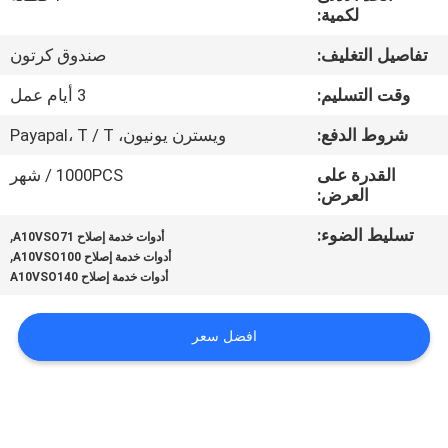
لكمية:
مراقبة
تفاصيل التغليف:
صندوق كرتون
الجودة
وقت التسليم:
3 أيام عمل
شروط الدفع:
ويسترن يونيون، Payapal، T / T
اتصل
بنا
القدرة على
1000PCS / شهر
العرض:
تسليط الضوء:
,
أخبار
أدوات خدمة إصلاح A10VSO71
,
أدوات خدمة إصلاح A10VSO100
أدوات خدمة إصلاح A10VSO140
حالات
افضل سعر
خريطة
الموقع