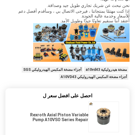
نحن نبحث عن شريك تجاري طويل جيد وصداقة.
إذا كنت مهتمًا بمنتجاتنا ، فيرجى الاتصال بي ، وسأقدم أفضل دعم
للأسعار وخدمة عالية الجودة.
أعتقد أننا سنقيم تعاونًا جيدًا وطويل الأمد.
مضخة هيدروليكية a10vd43
أجزاء مضخة المكبس الهيدروليكي SGS
أجزاء مضخة المكبس الهيدروليكي A10VD43
احصل على افضل سعر ل
Rexroth Axial Piston Variable
Pump A10VSO Series Repair
Service Kits A10VSO71
A10VSO100 A10VSO140 Rotating
Group