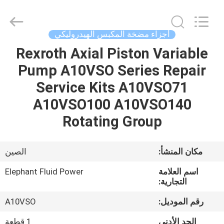
2026
Elephant
Fluid
Power
Co.,Ltd.
أجزاء مضخة المكبس الهيدروليكي
All
Rights
Reserved.
Rexroth Axial Piston Variable
منزل،
Pump A10VSO Series Repair
بيت
Service Kits A10VSO71
منتجات
A10VSO100 A10VSO140
Rotating Group
معلومات
عنا
مكان المنشأ:
الصين
اسم العلامة
Elephant Fluid Power
جولة
التجارية:
في
رقم الموديل:
A10VSO
المعمل
الحد الأدنى
1 قطعة