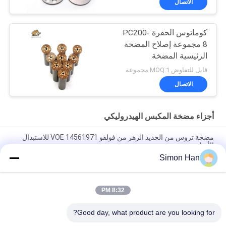
الاتصال
كوماتوس الحفرة PC200-
8 مجموعة إصلاح المضخة
الرئيسية المضخة
الهيدروليكية جزء مضخة
قابل للتفاوض MOQ:1 مجموعة
البستون صيانة خدمات
الاتصال
إصلاح
أجزاء مضخة المكبس الهيدروليكي
مضخة تروس من الحديد الزهر من فولفو VOE 14561971 للاستبدال
الأصلي
Simon Han
مضخة تروس من الحديد الزهر من فولفو VOE 14537295 للاستبدال
الأصلي
8:32 PM
VOLLVO مضخة التروس الحديدية الصلبة VOE 14782798 للاستبدال
الأصلي
Good day, what product are you looking for?