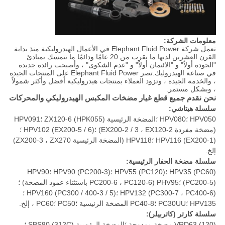
معلومات الشركة:
تعمل شركة Elephant Fluid Power في الأعمال الهيدروليكية منذ بداية
القرن العشرين.لديها ما يقرب من 20 عامًا ودائمًا ما تتمسك بمبادئ
"الجودة أولاً" و "الائتمان أولاً" و "عدم الشكوى" ، وأصبحت رائدة جديدة
في صناعة الهيدروليك.تصر Elephant Fluid Power على المنتجات الجيدة
، والخدمة الجيدة ، وتزود العملاء بمنتجات هيدروليكية أفضل وأكثر شمولاً
، وبشكل مستمر.
نحن نقدم جميع قطع غيار مضخات المكبس الهيدروليكي والمحركات
سلسلة هيتاشي:
HPV050 ؛HPV080 ؛المضخة الرئيسية ZX120-6 (HPK055) ؛HPV091
(مضخة مفردة EX200-2 / 3 ، EX120-2) ؛HPV102 (EX200-5 / 6) ؛
HPV116 (EX200-1) ؛HPV118 (المضخة الرئيسية ZX200-3 ، ZX270)
إلخ.
سلسلة مضخة الحفار الرئيسية:
HPV35 (PC60) ؛HPV55 (PC120) ؛HPV90 (PC200-3) ؛HPV90
(PC200-5) ؛PHV95 (PC200-6 ، PC120-6 باستثناء عمود المضخة) ؛
HPV132 (PC300-7 ، PC400-6) ؛HPV160 (PC300 / 400-3 / 5) ؛
HPV135 ؛PC30UU ؛PC40-8 المضخة الرئيسية ؛PC50 ؛PC60 ، إلخ.
سلسلة كارتر (كاتربيلر):
VRD63 (120) مضخة مزدوجة ؛المضخة الرئيسية SBS80 (312C) ؛