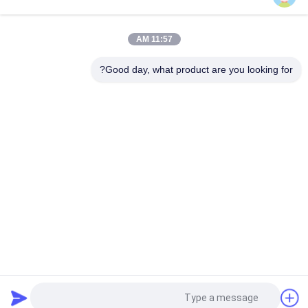
مضخة تروس من الحديد الزهر من فولفو VOE 14537295 للاستبدال
الأصلي
11:57 AM
VOLLVO مضخة التروس الحديدية الصلبة VOE 14782798 للاستبدال
الأصلي
Good day, what product are you looking for?
فئات شعبية
جميع
أجزاء مضخة الريشة 
أجزاء مضخة المكبس 
الهيدروليكية
الهيدروليكي
مضخات الجرارات 
قطع غيار ماكينات البناء
الهيدروليكية
مضخات المكبس 
محرك هيدروليكي مدار
الهيدروليكي
وحدة التوجيه يدور في 
صمام اتجاهي 
مدارrol
هيدروليكي
طلب اقتباس