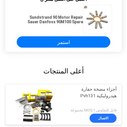
Sundstrand 90 Motor Repair
Sauer Danfoss 90M100 Spare
Parts لخدمات مضخة شاحنة خلط
الخرسانة
استمر
أعلى المنتجات
أجزاء مضخة حفارة
هيدروليكية Pvh131
قابل للتفاوض MOQ:1 مجموعة
الاتصال