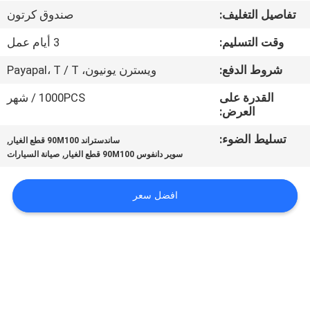
تفاصيل التغليف:
صندوق كرتون
مراقبة
وقت التسليم:
3 أيام عمل
الجودة
شروط الدفع:
ويسترن يونيون، Payapal، T / T
اتصل
القدرة على
1000PCS / شهر
العرض:
بنا
تسليط الضوء:
,
ساندستراند 90M100 قطع الغيار
,
سوير دانفوس 90M100 قطع الغيار
صيانة السيارات
أخبار
افضل سعر
حالات
خريطة
الموقع