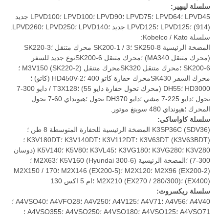
سلسلة ليبهير:
LPVD45 ؛LPVD64 ؛LPVD75 ؛LPVD90 ؛LPVD100 ؛LPVD100 جديد
(914) ؛LPVD125 ؛LPVD125 جديد ؛LPVD140 ؛LPVD250 ؛LPVD260.
سلسلة Kobelco / Kato:
المضخة الرئيسية SK250-8 ؛SK200-1 / 3 محرك متنقل ؛SK220-3
(محرك متنقل MA340) ؛محرك متنقل SK200-6نوع جديد للسفر
SK200-6 ؛محرك متنقل SK320محرك متنقل M3V150 (SK220-2) ؛
محرك السفر SK430محرك حفارة كاتو 400 ؛HD450V-2 (كاتو) ؛
HD3000 ؛DH55 (محرك تحول حفارة دايو 55) ؛T3X128 / دايو 300-7
تحول ؛دايو 225-7 مشي ؛دايو DH370 تحول ؛هيونداي 60-7 تحول
المحرك ؛هيونداي 480 سوينغ موتور.
سلسلة كاواساكي:
K3SP36C (SDV36) المضخة الرئيسية للحفارة المتوسطة 8 طن ؛
K3V63DT (K3V63BDT) ؛K3V112DT ؛K3V140DT ؛K3V180DT ؛
K3V280 ؛K3VG280 ؛K3VG180 ؛K3VL45 ؛K5V80 ؛K5V140 (دوسان
300-7) ؛المضخة الرئيسية K5V160 (Hyundai 300-6) ؛M2X63 ؛
M2X96 (EX200-2) ؛M2X120 ؛M2X146 (EX200-5) ؛M2X150 / 170
(EX400) ؛M2X210 (EX270 / 280/300) ؛ام 5 اكس 130
سلسلة ريكسروث:
A4V40 ؛A4V56 ؛A4V71 ؛A4V125 ؛A4V250 ؛A4VFO28 ؛A4VSO40 ؛
A4VSO71 ؛A4VSO125 ؛A4VSO180 ؛A4VSO250 ؛A4VSO355 ؛