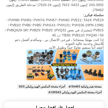
3932-243 ؛إيتون 6423 ؛7621 (إيتون 24-7620) ؛مدحلة الطريق (إيتون
78462).
سلسلة فيكرز:
PVE19 ؛TA19 ؛PVE21 ؛PVH45 ؛PVH57 ؛PVH74 ؛PVH81 ؛PVH98 ؛
PVH106 (HPN-1398) ؛PVH131 ؛PVH141 ؛PVB5 ؛PVB6 ؛PVB10 ؛
PVB15 (مشترك في بعض PVQ32) ؛PVB20 ؛PVB29 ؛PVBQA29-SR ؛
PVQ40 / 50 ؛PVB110 ؛TB35 ؛ب 45
إذا كنت مهتمًا بمنتجاتنا ، فيرجى الاتصال بي ، وسأقدم أفضل دعم
للأسعار وخدمة عالية الجودة.
أعتقد أننا سنقيم تعاونًا جيدًا وطويل الأمد.
مضخة هيدروليكية a10vd43
أجزاء مضخة المكبس الهيدروليكي SGS
أجزاء مضخة المكبس الهيدروليكي A10VD43
احصل على افضل سعر ل