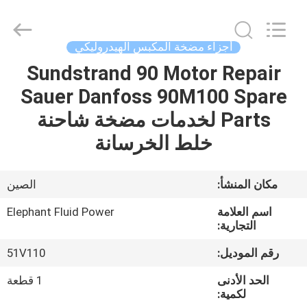
2026
Elephant
Fluid
Power
Co.,Ltd.
أجزاء مضخة المكبس الهيدروليكي
All
Rights
Reserved.
Sundstrand 90 Motor Repair
منزل،
Sauer Danfoss 90M100 Spare
بيت
Parts لخدمات مضخة شاحنة
منتجات
خلط الخرسانة
معلومات
مكان المنشأ:
الصين
عنا
اسم العلامة
Elephant Fluid Power
التجارية:
جولة
رقم الموديل:
51V110
في
الحد الأدنى
1 قطعة
المعمل
لكمية: