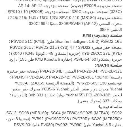
مضخة مزدوجة E200B (جديدة) ؛مضخة مزدوجة AP-12 ؛AP-14
(325C) ؛مضخة مزدوجة 320C ؛مضخة مزدوجة SPK10 / 10 (E200B) ؛
مضخة مزدوجة SPV10 / 10 (MS180) ؛12G ؛14G / 16G ؛215 ؛245 ؛
محرك المشي 330BPSV450 (AP-12) مشيًا ؛992 ؛330C
المشي.385H.
سلسلة KYB (kayaba):
PSVD2-16E (Shanhe Intelligent 1.6-2 طن) ؛PSVD2-21C (KYB) ؛
مضخة حفر صغيرة PSVD2-21E (KYB) 4T / SVD22 ؛PSVD2-26E /
27E (KYB) ؛KYB-25CC (جزيرة إيشيكاوا 45 ، كوبوتا K040 / K045) ؛
جزيرة إيشيكاوا 60 ؛PSVL-54 (حفارة KYB Kubota 6 طن 155) ، إلخ.
سلسلة NACHI:
PVD-2B-32L ؛PVD-2B-34 المشي ؛PVD-2B-34L (مضخة حفر صغيرة
رئيسية) ؛PVD-2B-36L / 38/40 ؛PVD-2B-42 ؛PVD-2B-63 ؛PVD45 ؛
فوجيتسو 130 ؛PVK-2B-505 (المضخة الرئيسية ZAX55) ؛YC35-6
Yuchai محرك دوار صغير الحفر ؛YC35-6 Yuchai محرك حفر صغير
للحفر ؛PCL-200-18B (Yuchai 55 دوار) ؛حفارة Bob 331 (الدوران) ؛
بوبكات 337 (محرك مشي).
سلسلة توشيبا:
SG02 ؛SG025 (MFB40) ؛SG04 (MFB80) ؛SG08 (MFB160) ؛SG12
؛SG20 (MFB250) ؛PVB92 (PVC90RC08 / PVC70R) (توشيبا 8 طن ،
حفارة Yuchai 8.5 طن) ؛PV090 ؛PV092 (PV080 عام) ؛PSVS-90