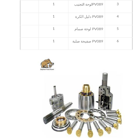
1
PV089
3
لوحة التجنيب
4
PV089 دليل الكرة
1
5
PV089 لوحة صمام
1
6
PV089 صفيحة صلبة
1