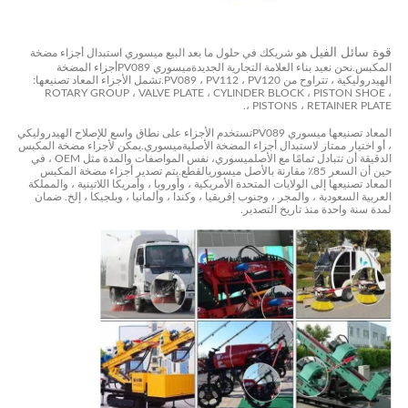
قوة سائل الفيل
هو شريكك في حلول ما بعد البيع
ميسوري
استبدال أجزاء مضخة
المكبس.نحن نعيد بناء العلامة التجارية الجديدة
ميسوري
PV089
أجزاء المضخة
الهيدروليكية ، تتراوح من PV089 ، PV112 ، PV120.تشمل الأجزاء المعاد تصنيعها:
ROTARY GROUP ، VALVE PLATE ، CYLINDER BLOCK ، PISTON SHOE ،
PISTONS ، RETAINER PLATE ،.
المعاد تصنيعها
ميسوري
PV089
تستخدم الأجزاء على نطاق واسع للإصلاح الهيدروليكي
، أو اختيار ممتاز لاستبدال أجزاء المضخة الأصلية
ميسوري
.يمكن لأجزاء مضخة المكبس
الدقيقة أن تتبادل تمامًا مع الأصل
ميسوري
، نفس المواصفات والمدة مثل OEM ، في
حين أن السعر 85٪ مقارنة بالأصل
ميسوري
القطع.يتم تصدير أجزاء مضخة المكبس
المعاد تصنيعها إلى الولايات المتحدة الأمريكية ، وأوروبا ، وأمريكا اللاتينية ، والمملكة
العربية السعودية ، والمجر ، وجنوب إفريقيا ، وكندا ، وألمانيا ، وبلجيكا ، إلخ. ضمان
لمدة سنة واحدة منذ تاريخ التصدير.