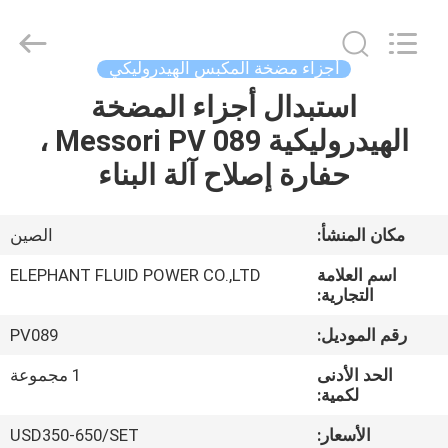
2026
Elephant
Fluid
Power
Co.,Ltd.
أجزاء مضخة المكبس الهيدروليكي
All
Rights
Reserved.
استبدال أجزاء المضخة
منزل،
الهيدروليكية Messori PV 089 ،
بيت
حفارة إصلاح آلة البناء
منتجات
مكان المنشأ:
الصين
معلومات
اسم العلامة
ELEPHANT FLUID POWER CO.,LTD
عنا
التجارية:
رقم الموديل:
PV089
جولة
الحد الأدنى
1 مجموعة
في
لكمية:
المعمل
الأسعار:
USD350-650/SET