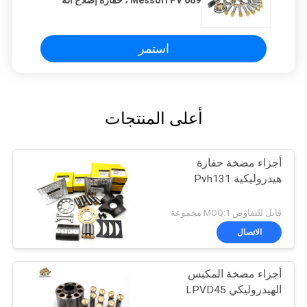
البناء
استمر
أعلى المنتجات
أجزاء مضخة حفارة
هيدروليكية Pvh131
قابل للتفاوض MOQ:1 مجموعة
الاتصال
أجزاء مضخة المكبس
الهيدروليكي LPVD45