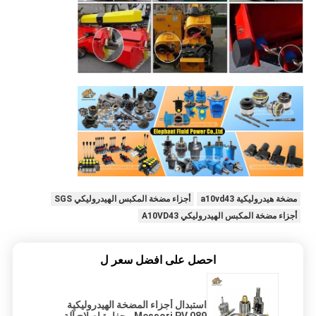
مضخة هيدروليكية a10vd43
أجزاء مضخة المكبس الهيدروليكي SGS
أجزاء مضخة المكبس الهيدروليكي A10VD43
احصل على افضل سعر ل
استبدال أجزاء المضخة الهيدروليكية
Messori PV 089 ، حفارة إصلاح آلة