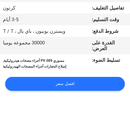
تفاصيل التغليف:
كرتون
مراقبة
وقت التسليم:
3-5 أيام
الجودة
شروط الدفع:
ويسترن يونيون ، باي بال ، T / T
اتصل
القدرة على
30000 مجموعة يوميا
العرض:
بنا
تسليط الضوء:
,
مسوري PV 089 أجزاء مضخات هيدروليكية
إصلاح الحفارات أجزاء المضخات الهيدروليكية
أخبار
افضل سعر
حالات
خريطة
الموقع