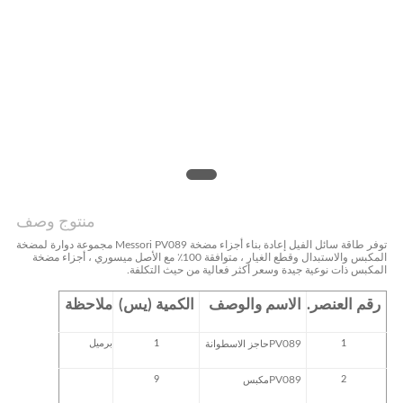
PRIVACY
POLICY
منتوج وصف
توفر طاقة سائل الفيل إعادة بناء أجزاء مضخة Messori PV089 مجموعة دوارة لمضخة
المكبس والاستبدال وقطع الغيار ، متوافقة 100٪ مع الأصل
ميسوري
، أجزاء مضخة
المكبس ذات نوعية جيدة وسعر أكثر فعالية من حيث التكلفة.
رقم العنصر.
الاسم والوصف
الكمية (يس)
ملاحظة
1
PV089
1
برميل
حاجز الاسطوانة
9
PV089
2
مكبس