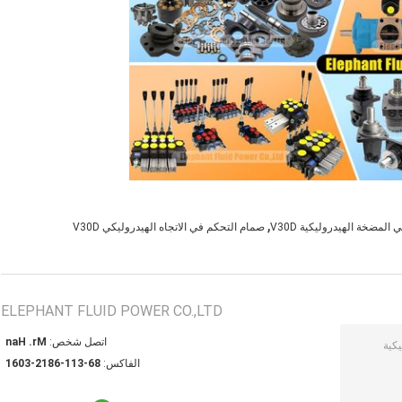
,
لمضخة الهيدروليكية V30D
صمام التحكم في الاتجاه الهيدروليكي V30D
ELEPHANT FLUID POWER CO.,LTD
اتصل شخص:
Mr. Han
الفاكس:
86-311-6812-3061