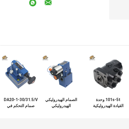
101s-5t وحدة
الصمام الهيدروليكي
DA20-1-30/31.5/V
القيادة الهيدروليكية
الهيدروليكي
صمام التحكم في
استبدال Ospc Ls
DBW10BG-1-50B
الضغط الهيدروليكي
للشاحنات الرافعة
100% المنتج الأصلي
في المخزون تسليم