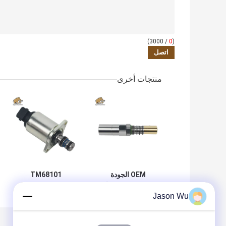
/ 3000)
0
(
منتجات أخرى
OEM الجودة
TM68101
A10VSO63 صمام
TM68401
Jason Wu
طاقة ثابتة سعر جيد
TM68702
TM62502 12V /
24V صمام الكهربائي