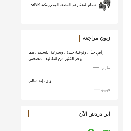
صمام التحكم في المضخة الهيدروليكية A6VM
زبون مراجعة
راضٍ جدًا ، ونوعية جيدة ، وسرعة التسليم ، مما
يوفر الكثير من التكاليف لمضختي
—— مارتن
واو ، إنه مثالي.
—— فيليبو
ابن دردش الآن