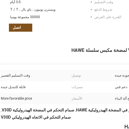
وقت التسليم:
3-5 أيام
شروط الدفع:
ويسترن يونيون ، باي بال ، T / T
القدرة على العرض:
30000 مجموعة يوميا
اتصل
ودة جيدة
توصيل:
وقت التسليم القصير
دعم فني
مميزات:
قابلة للتبديل جيدة
آلة البناء
الأسعار:
More favorable price
ي المضخة الهيدروليكية HAWE
صمام التحكم في المضخة الهيدروليكية V30D
,
,
صمام التحكم في الاتجاه الهيدروليكي V30D